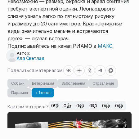
невозможно — размер, окраска и ареал обитания
требуют экспертной оценки. Леопардового
слизня узнать легко по пятнистому рисунку
и размеру до 20 сантиметров. Краснокнижные
виды значительно мельче и встречаются
реже», — сказал ветврач.
Подписывайтесь на канал РИАМО в
МАКС
.
Автор:
Аля Светлая
Поделиться материалом:
Собаки
Ветеринары
Заболевания
Отравление
Паразиты
+ 1 тегов
👎
👍
😄
🤯
😢
😡
0
0
0
0
0
0
Как вам материал?