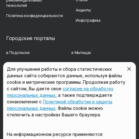
рекомендательных
технологий
Акценты
Политика конфиденциальности
Инфографика
Городские порталы
в Подольске
в Мытищах
в Реутове
в Балашихе
Для улучшения работы и сбора статистических
данных сайта собираются данные, используя файлы
в Сергиевом Посаде
в Люберцах
cookie и метрические программы. Продолжая работу
в Красногорске
в Королёве
с сайтом, Вы даете свое
согласие на обработку
персональных данных
, а также подтверждаете
в Домодедово
в Щёлково
ознакомление с
Политикой обработки и защиты
персональных данных
. Файлы cookie можно
отключить в настройках Вашего браузера.
Мы в соцсетях
На информационном ресурсе применяются