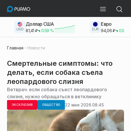
Доллар США
Евро
USD
EUR
81,41
₽
0.59
%
94,06
₽
0.93
Главная
Новости
Смертельные симптомы: что
делать, если собака съела
леопардового слизня
Ветврач: если собака съест леопардового
слизня, нужно обращаться в ветклинику
22 мая 2026 08:45
ЭКСКЛЮЗИВ
ОБЩЕСТВО