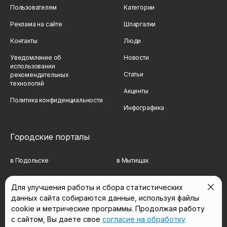
Пользователям
Категории
Реклама на сайте
Шпаргалки
Контакты
Люди
Уведомление об
Новости
использовании
Статьи
рекомендательных
технологий
Акценты
Политика конфиденциальности
Инфографика
Городские порталы
в Подольске
в Мытищах
в Реутове
в Балашихе
Для улучшения работы и сбора статистических
данных сайта собираются данные, используя файлы
в Сергиевом Посаде
в Люберцах
cookie и метрические программы. Продолжая работу
в Красногорске
в Королёве
с сайтом, Вы даете свое
согласие на обработку