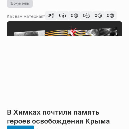
Документы
👎
👍
😄
🤯
😢
😡
0
0
0
0
0
0
Как вам материал?
В Химках почтили память
героев освобождения Крыма