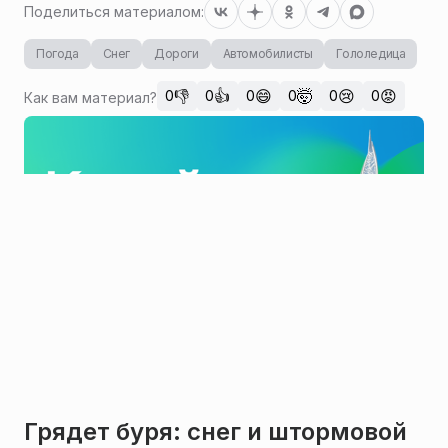
Поделиться материалом:
Погода
Снег
Дороги
Автомобилисты
Гололедица
👎
👍
😄
🤯
😢
😡
0
0
0
0
0
0
Как вам материал?
Грядет буря: снег и штормовой