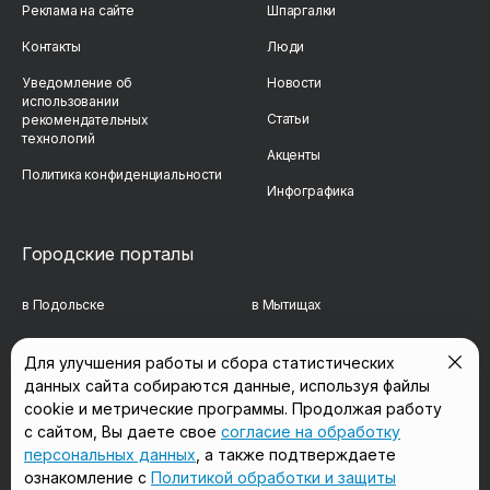
Реклама на сайте
Шпаргалки
Контакты
Люди
Уведомление об
Новости
использовании
Статьи
рекомендательных
технологий
Акценты
Политика конфиденциальности
Инфографика
Городские порталы
в Подольске
в Мытищах
в Реутове
в Балашихе
Для улучшения работы и сбора статистических
данных сайта собираются данные, используя файлы
в Сергиевом Посаде
в Люберцах
cookie и метрические программы. Продолжая работу
в Красногорске
в Королёве
с сайтом, Вы даете свое
согласие на обработку
персональных данных
, а также подтверждаете
в Домодедово
в Щёлково
ознакомление с
Политикой обработки и защиты