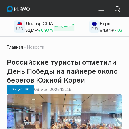
Доллар США
Евро
USD
EUR
82,17
₽
0.93
%
94,84
₽
0.83
Главная
Новости
Российские туристы отметили
День Победы на лайнере около
берегов Южной Кореи
09 мая 2025 12:49
ОБЩЕСТВО