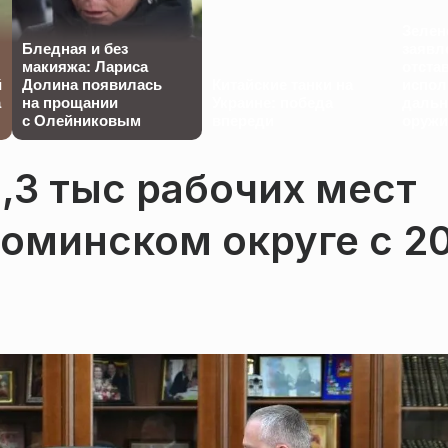
Зелен
Бледная и без
заявл
макияжа: Лариса
отста
й
Долина появилась
Китайские танки на
испол
а
на прощании
Украине: победа
дальн
с Олейниковым
впереди
оружи
1,3 тыс рабочих мест
оминском округе с 2