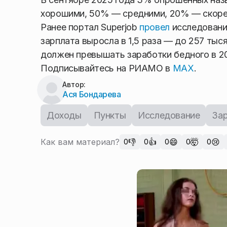
хорошими, 50% — средними, 20% — скорее
Ранее портал Superjob
провел
исследовани
зарплата выросла в 1,5 раза — до 257 тыс
должен превышать заработки бедного в 20
Подписывайтесь на РИАМО в
MAX
.
Автор:
Ася Бондарева
Доходы
Пункты
Исследование
За
Как вам материал?
👎
👍
😄
🤯
😢
0
0
0
0
0