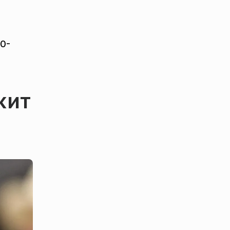
10-
жит