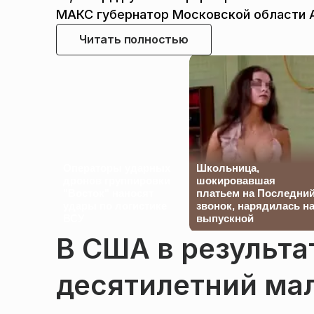
МАКС губернатор Московской области 
Читать полностью
Операторы ударных
Школьница,
дронов группировки
шокировавшая
"Восток" наносят
платьем на Последни
удары по логистике
звонок, нарядилась н
ВСУ
выпускной
В США в результа
десятилетний мал