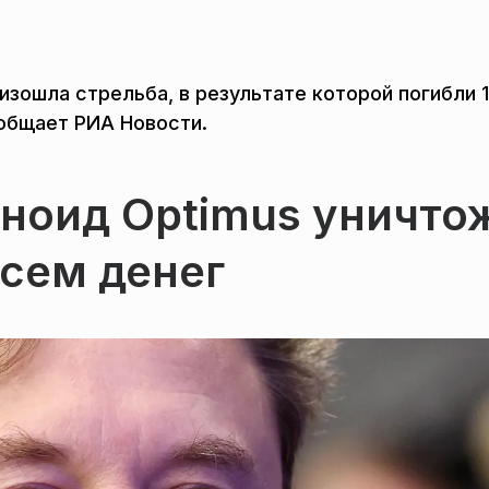
зошла стрельба, в результате которой погибли 
ообщает РИА Новости.
аноид Optimus уничто
всем денег