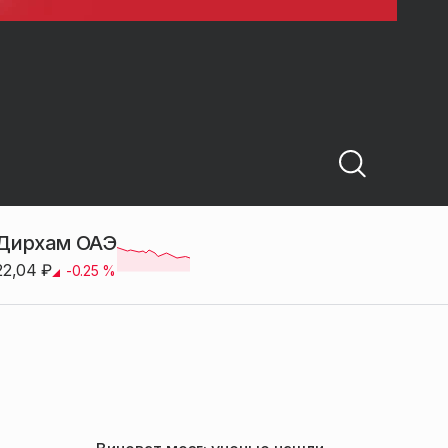
Дирхам ОАЭ
22,04
₽
-0.25
%