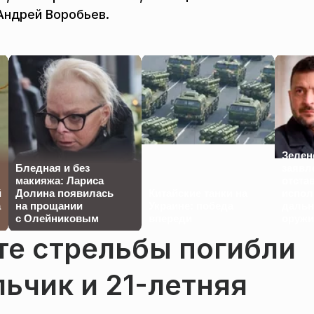
Андрей Воробьев.
Зелен
Бледная и без
заявл
макияжа: Лариса
отста
й
Долина появилась
Китайские танки на
испол
а
на прощании
Украине: победа
дальн
с Олейниковым
впереди
оружи
те стрельбы погибли
ьчик и 21-летняя