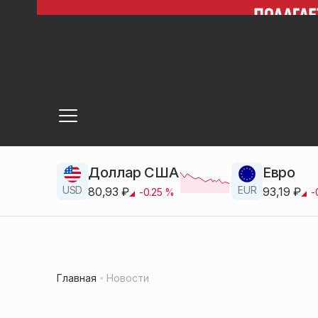
Доллар США
Евро
USD
EUR
80,93
₽
93,19
₽
-0.25
%
-
Главная
Новости