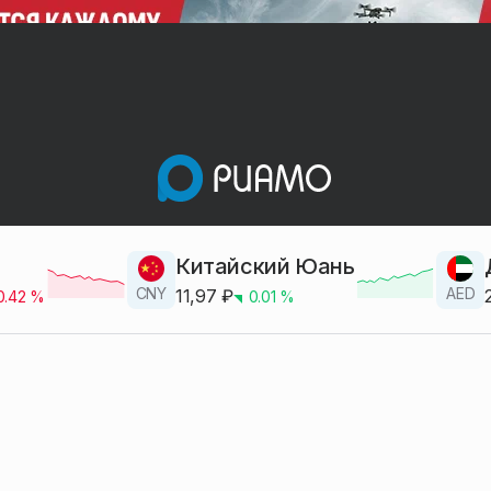
Китайский Юань
CNY
AED
11,97
₽
0.42
%
0.01
%