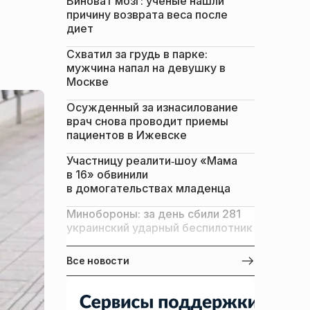
Виноват мозг: ученые нашли
причину возврата веса после
диет
Схватил за грудь в парке:
мужчина напал на девушку в
Москве
Осужденный за изнасилование
врач снова проводит приемы
пациентов в Ижевске
Участницу реалити‑шоу «Мама
в 16» обвинили
в домогательствах младенца
Минобороны: за день сбили 281
украинский ударный беспилотник
Все новости