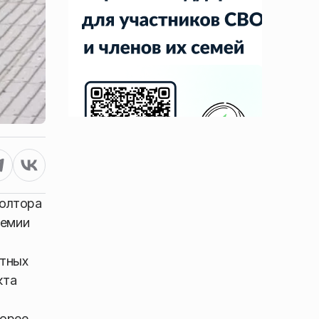
полтора
демии
нтных
кта
корее