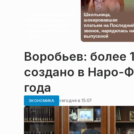
Советник президента
Школьница,
РФ Ямпольская
шокировавшая
против пиратского
платьем на Последни
проката «Человека-
звонок, нарядилась н
паука»
выпускной
Воробьев: более 
создано в Наро-Ф
года
сегодня в 15:07
ЭКОНОМИКА