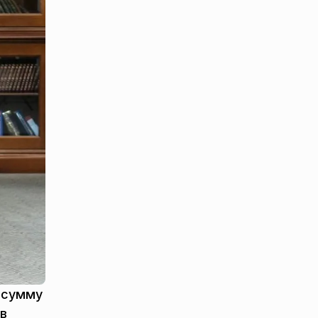
а сумму
 в