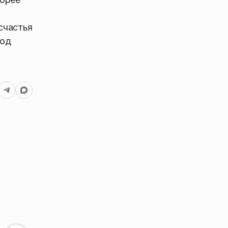
счастья
ход