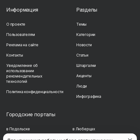
Информация
Разделы
О проекте
Темы
Пользователям
Категории
Реклама на сайте
Новости
Контакты
Статьи
Уведомление об
Шпаргалки
использовании
Акценты
рекомендательных
технологий
Люди
Политика конфиденциальности
Инфографика
Городские порталы
в Подольске
в Люберцах
в Мытищах
в Красногорске