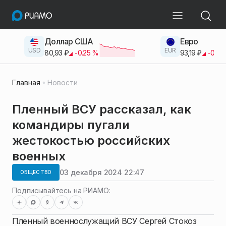
Доллар США
Евро
USD
EUR
80,93
₽
-0.25
%
93,19
₽
-0.42
Главная
Новости
Пленный ВСУ рассказал, как
командиры пугали
жестокостью российских
военных
03 декабря 2024 22:47
ОБЩЕСТВО
Подписывайтесь на РИАМО:
Пленный военнослужащий ВСУ Сергей Стокоз