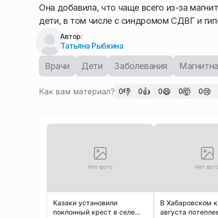
Она добавила, что чаще всего из-за магн
дети, в том числе с синдромом СДВГ и гип
Автор:
Татьяна Рыбкина
Врачи
Дети
Заболевания
Магнитна
Как вам материал?
👎
👍
😄
🤯
😢
0
0
0
0
0
Нет фото
Нет фот
Казаки установили
В Хабаровском к
поклонный крест в селе
августа потепле