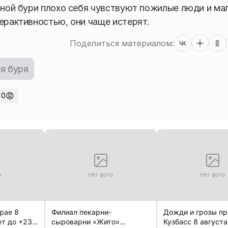
итной бури плохо себя чувствуют пожилые люди и ма
ерактивностью, они чаще истерят.
Поделиться материалом:
я буря
😡
0
о
Нет фото
Нет фото
рае 8
Филиал пекарни-
Дожди и грозы пр
ет до +23,
сыроварни «Жито»
Кузбасс 8 августа