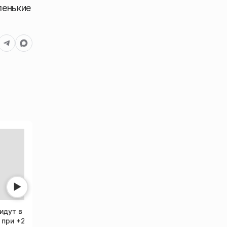
ленькие
Нет фото
Нет фото
▶
идут в
Иркутскавтодор завершил
Шахматисты сыгр
 при +27
укладку асфальта на улице
блицтурнир ко Дн