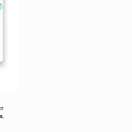
ит
я.