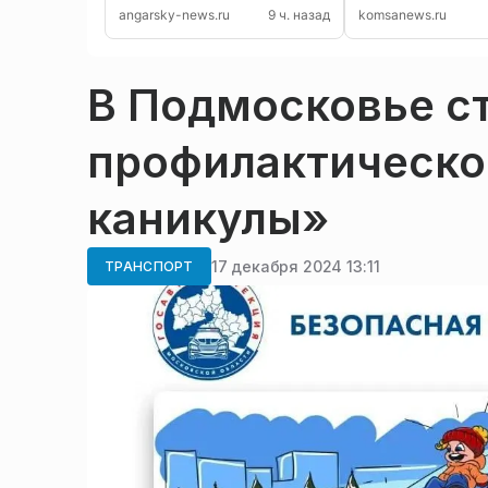
Бельск Иркутской области
на севере пройд
angarsky-news.ru
9 ч. назад
komsanews.ru
В Подмосковье с
профилактическо
каникулы»
17 декабря 2024 13:11
ТРАНСПОРТ