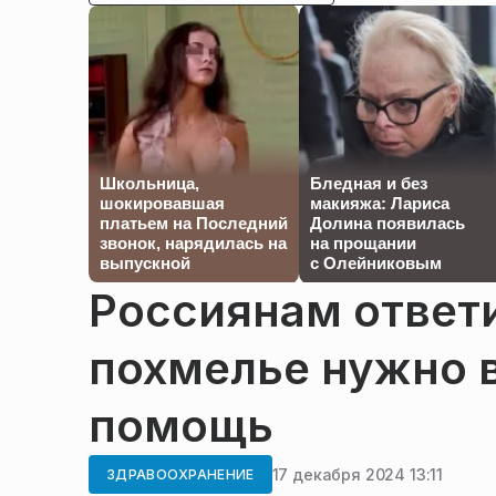
Школьница,
Бледная и без
шокировавшая
макияжа: Лариса
платьем на Последний
Долина появилась
звонок, нарядилась на
на прощании
выпускной
с Олейниковым
Россиянам ответи
похмелье нужно 
помощь
17 декабря 2024 13:11
ЗДРАВООХРАНЕНИЕ