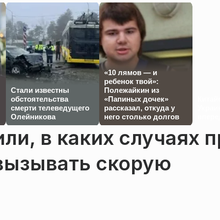
«10 лямов — и
ребенок твой»:
Стали известны
Полежайкин из
обстоятельства
«Папиных дочек»
Китай
смерти телеведущего
рассказал, откуда у
Украи
Олейникова
него столько долгов
впере
ли, в каких случаях п
вызывать скорую