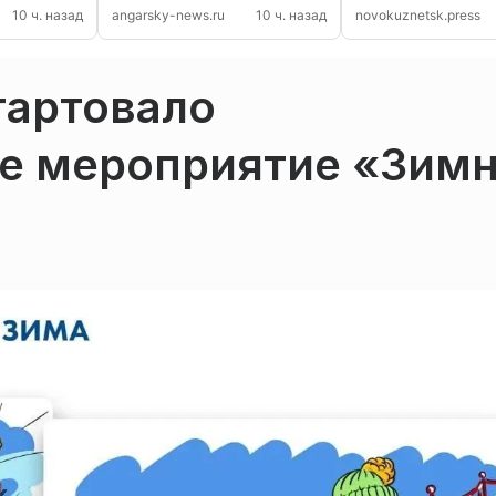
ут дожди
закрылся в Иркутске
°C
10 ч. назад
angarsky-news.ru
10 ч. назад
novokuznetsk.press
тартовало
е мероприятие «Зим