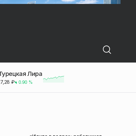
Турецкая Лира
17,28
₽
0.90
%