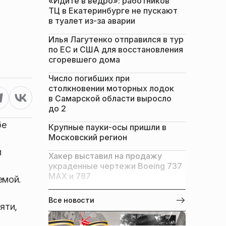
«Идите в ведро»: работников
ТЦ в Екатеринбурге не пускают
в туалет из-за аварии
Илья Лагутенко отправился в тур
по ЕС и США для восстановления
сгоревшего дома
Число погибших при
столкновении моторных лодок
в Самарской области выросло
до 2
бе
Крупные пауки-осы пришли в
Московский регион
м
Хакер выставил на продажу
украденные чертежи Boeing 737
MAX и 787
емой.
Все новости
яти,