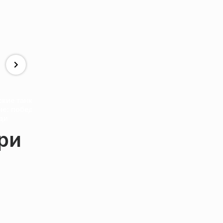
Зеленский сде
заявление о св
Покушение на
отставке и
ские танки на
Зеленского в
использовании
не: победа
аэропорту Жешува в
дальнобойног
ди
Польше. Подробности
оружия
ри