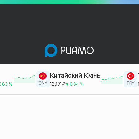
Китайский Юань
CNY
TRY
12,17
₽
0.83
%
0.84
%