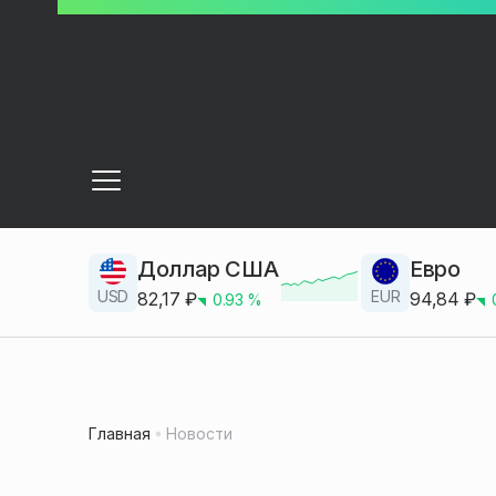
Доллар США
Евро
USD
EUR
82,17
₽
94,84
₽
0.93
%
Главная
Новости