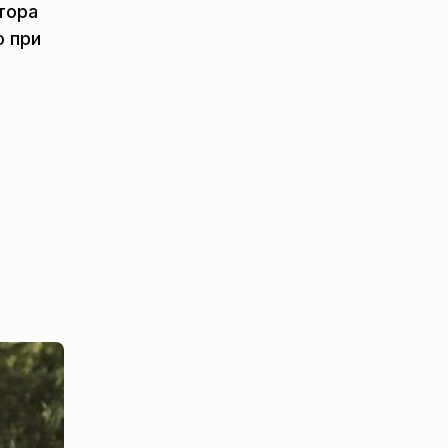
тора
о при