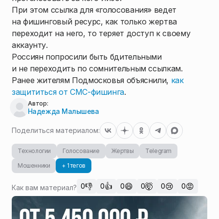
При этом ссылка для «голосования» ведет
на фишинговый ресурс, как только жертва
переходит на него, то теряет доступ к своему
аккаунту.
Россиян попросили быть бдительными
и не переходить по сомнительным ссылкам.
Ранее жителям Подмосковья объяснили,
как
защититься от СМС-фишинга
.
Автор:
Надежда Малышева
Поделиться материалом:
Технологии
Голосование
Жертвы
Telegram
Мошенники
+ 1 тегов
👎
👍
😄
🤯
😢
😡
0
0
0
0
0
0
Как вам материал?