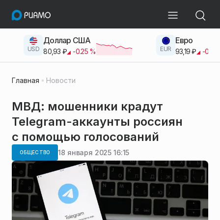
Доллар США
Евро
USD
EUR
80,93
₽
-0.25
%
93,19
₽
-0.42
Главная
Новости
МВД: мошенники крадут
Telegram-аккаунты россиян
с помощью голосований
18 января 2025 16:15
ОБЩЕСТВО