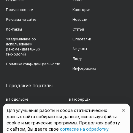
Пользователям
Категории
Реклама на сайте
Новости
Контакты
Статьи
Уведомление об
Шпаргалки
использовании
Акценты
рекомендательных
технологий
Люди
Политика конфиденциальности
Инфографика
Городские порталы
в Подольске
в Люберцах
в Мытищах
в Красногорске
Для улучшения работы и сбора статистических
данных сайта собираются данные, используя файлы
в Реутове
в Королёве
cookie и метрические программы. Продолжая работу
в Балашихе
в Домодедово
с сайтом, Вы даете свое
согласие на обработку