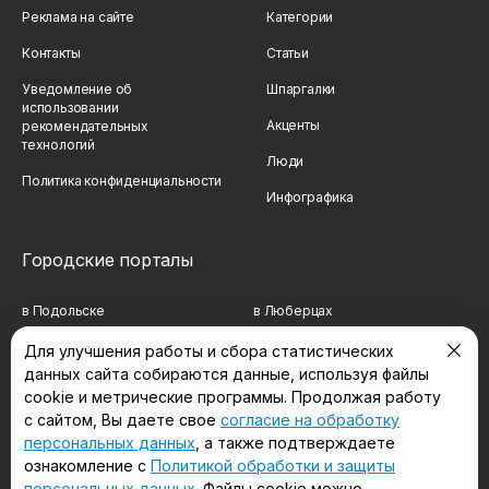
Реклама на сайте
Категории
Контакты
Статьи
Уведомление об
Шпаргалки
использовании
Акценты
рекомендательных
технологий
Люди
Политика конфиденциальности
Инфографика
Городские порталы
в Подольске
в Люберцах
в Мытищах
в Красногорске
Для улучшения работы и сбора статистических
данных сайта собираются данные, используя файлы
в Реутове
в Королёве
cookie и метрические программы. Продолжая работу
в Балашихе
в Домодедово
с сайтом, Вы даете свое
согласие на обработку
персональных данных
, а также подтверждаете
в Сергиевом Посаде
в Щёлково
ознакомление с
Политикой обработки и защиты
персональных данных
. Файлы cookie можно