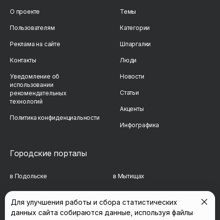
О проекте
Темы
Пользователям
Категории
Реклама на сайте
Шпаргалки
Контакты
Люди
Уведомление об
Новости
использовании
Статьи
рекомендательных
технологий
Акценты
Политика конфиденциальности
Инфографика
Городские порталы
в Подольске
в Мытищах
в Реутове
в Балашихе
Для улучшения работы и сбора статистических
данных сайта собираются данные, используя файлы
в Сергиевом Посаде
в Люберцах