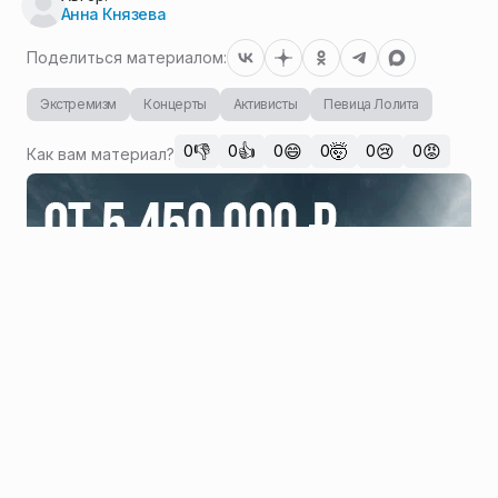
Анна Князева
Поделиться материалом:
Экстремизм
Концерты
Активисты
Певица Лолита
👎
👍
😄
🤯
😢
😡
0
0
0
0
0
0
Как вам материал?