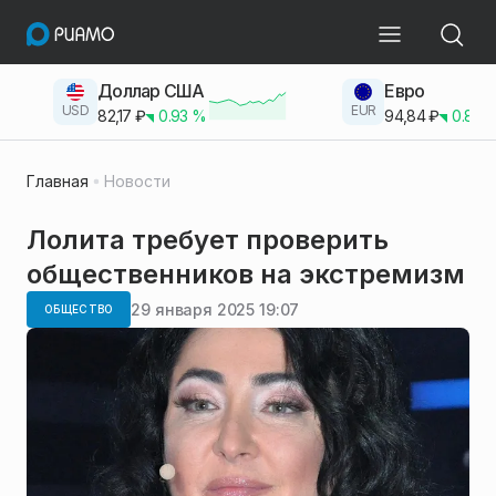
Доллар США
Евро
USD
EUR
82,17
₽
0.93
%
94,84
₽
0.83
Главная
Новости
Лолита требует проверить
общественников на экстремизм
29 января 2025 19:07
ОБЩЕСТВО