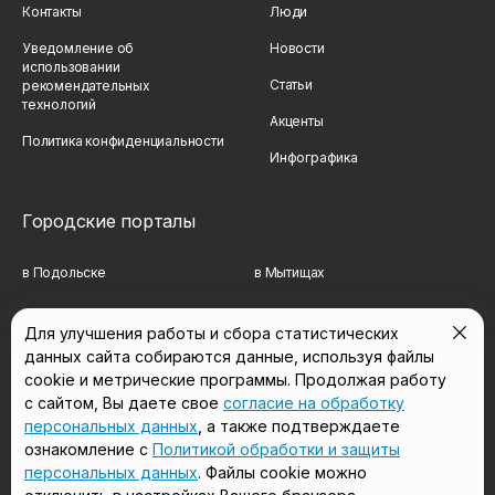
Контакты
Люди
Уведомление об
Новости
использовании
Статьи
рекомендательных
технологий
Акценты
Политика конфиденциальности
Инфографика
Городские порталы
в Подольске
в Мытищах
в Реутове
в Балашихе
Для улучшения работы и сбора статистических
в Сергиевом Посаде
в Люберцах
данных сайта собираются данные, используя файлы
cookie и метрические программы. Продолжая работу
в Красногорске
в Королёве
с сайтом, Вы даете свое
согласие на обработку
персональных данных
, а также подтверждаете
в Домодедово
в Щёлково
ознакомление с
Политикой обработки и защиты
персональных данных
. Файлы cookie можно