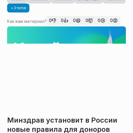
+ 3 тегов
👎
👍
😄
🤯
😢
😡
0
0
0
0
0
0
Как вам материал?
Минздрав установит в России
новые правила для доноров