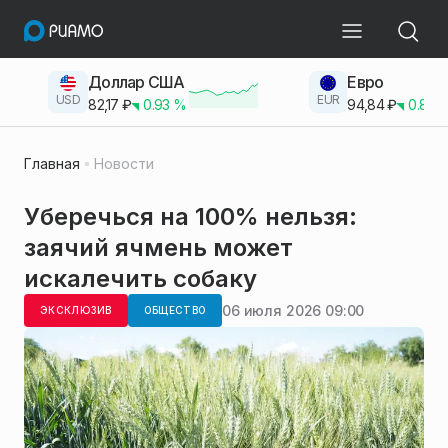
Доллар США
Евро
USD
EUR
82,17
₽
0.93
%
94,84
₽
0.83
Главная
Новости
Уберечься на 100% нельзя:
заячий ячмень может
искалечить собаку
06 июля 2026 09:00
ЭКСКЛЮЗИВ
ОБЩЕСТВО