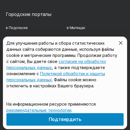
Городские порталы
в Подольске
в Мытищах
в Реутове
в Балашихе
Для улучшения работы и сбора статистических
данных сайта собираются данные, используя файлы
в Сергиевом Посаде
в Люберцах
cookie и метрические программы. Продолжая работу
в Красногорске
в Королёве
с сайтом, Вы даете свое
согласие на обработку
персональных данных
, а также подтверждаете
в Домодедово
в Щёлково
ознакомление с
Политикой обработки и защиты
персональных данных
. Файлы cookie можно
отключить в настройках Вашего браузера.
Мы в соцсетях
На информационном ресурсе применяются
рекомендательные технологии
.
18+
Подтвердить