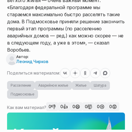
ветхого жилья — очень важный момент.
«Благодаря федеральной программе мы
стараемся максимально быстро расселять такие
дома. В Подмосковье приняли решение закончить
первый этап программы (по расселению
аварийных домов — ред.) как можно скорее — не
в следующем году, а уже в этом», — сказал
Воробьев.
Автор:
Леонид Чирков
Поделиться материалом:
Расселение
Аварийное жилье
Жилье
Шатура
Подмосковье
👎
👍
😄
🤯
😢
😡
0
0
0
0
0
0
Как вам материал?