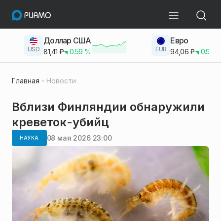
Доллар США
Евро
USD
EUR
81,41
₽
0.59
%
94,06
₽
0.93
Главная
Новости
Вблизи Финляндии обнаружили
креветок-убийц
08 мая 2026 23:00
НАУКА