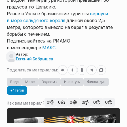
с водой, температура которой превышает 50
градусов по Цельсию.
Ранее в Уэльсе бразильские туристы
вернули
в море сельдяного короля
длиной около 2,5
метра, которого вынесло на берег в результате
борьбы с течением.
Подписывайтесь на РИАМО
в мессенджере
МАКС
.
Автор:
Евгений Бобрышев
Поделиться материалом:
Вода
Море
Водоемы
Институты
Финляндия
+ 1 тегов
👎
👍
😄
🤯
😢
😡
0
0
0
0
0
0
Как вам материал?