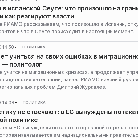
 в испанской Сеуте: что произошло на гран
и как реагируют власти
е РИАМО рассказываем, что произошло в Испании, отк
рантов и что в Сеуте происходит в настоящий момент.
 14:50
ПОЛИТИКА
чет учиться на своих ошибках в миграционн
 — политолог
е учится на миграционных кризисах, а продолжает упр
по идеологии интеграции, заявил РИАМО научный руко
региональных проблем Дмитрий Журавлев.
 14:38
ПОЛИТИКА
етику не отвечают: в ЕС вынуждены потака
ой политике
лены ЕС вынуждены потакать оторванной от реальнос
которая навязывается им наднациональными правитель