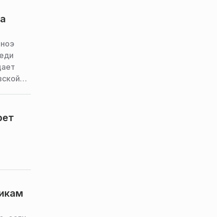
ва
аноэ
реди
щает
вской
рет
никам