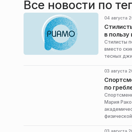
Все новости по те
04 августа 2
Стилисты
в пользу
Стилисты п
вместо ски
тесных джин
03 августа 2
Спортсме
по гребл
Спортсменк
Мария Рако
академичес
физической
03 августа 2