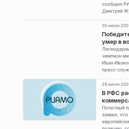
сообщил РИ
Дмитрий Ж
30 июля 202
Победите
умер в в
Легендарны
чемпион ми
Иван Ивано
пресс-служ
29 июля 202
В РФС ра
коммерс
Почетный п
заявил, чт
европейски
позицию, с