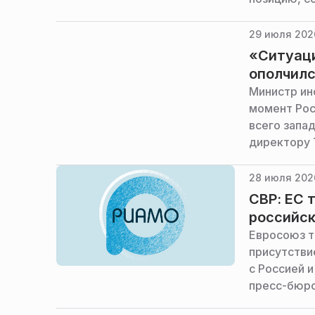
29 июля 202
«Ситуаци
ополчилс
Министр ин
момент Рос
всего запа
директору
28 июля 202
СВР: ЕС 
российск
Евросоюз т
присутстви
с Россией 
пресс-бюро