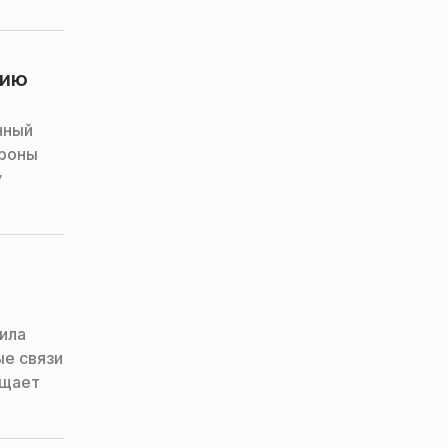
сию
нный
ороны
у
ила
ые связи
бщает