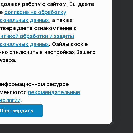
должая работу с сайтом, Вы даете
в Сергиевом Посаде
в Люберцах
ое
согласие на обработку
в Красногорске
в Королёве
сональных данных
, а также
тверждаете ознакомление с
в Домодедово
в Щёлково
итикой обработки и защиты
сональных данных
. Файлы cookie
но отключить в настройках Вашего
узера.
информационном ресурсе
именяются
рекомендательные
нологии
.
Мы в соцсетях
Подтвердить