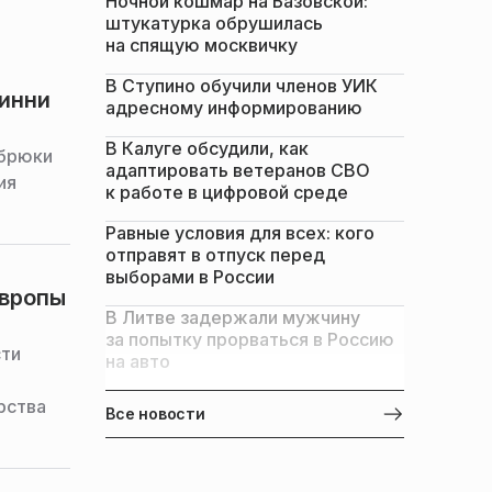
Ночной кошмар на Базовской:
штукатурка обрушилась
на спящую москвичку
В Ступино обучили членов УИК
инни
адресному информированию
В Калуге обсудили, как
 брюки
адаптировать ветеранов СВО
ия
к работе в цифровой среде
Равные условия для всех: кого
отправят в отпуск перед
выборами в России
Европы
В Литве задержали мужчину
за попытку прорваться в Россию
сти
на авто
рства
Все новости