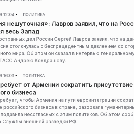
6 12:04
ПОЛИТИКА
я нешуточная»: Лавров заявил, что на Рос
я весь Запад
остранных дел России Сергей Лавров заявил, что на да
сия столкнулась с беспрецедентным давлением со ст
дного мира. Об этом он сказал в интервью генеральном
 ТАСС Андрею Кондрашову.
6 16:03
ПОЛИТИКА
требует от Армении сократить присутствие
ого бизнеса
ребует, чтобы Армения на пути евроинтеграции сократ
е российского бизнеса в стране, разорвала гуманитарн
и подавила несогласных с этим политиков. Об этом соо
 Службы внешней разведки РФ.