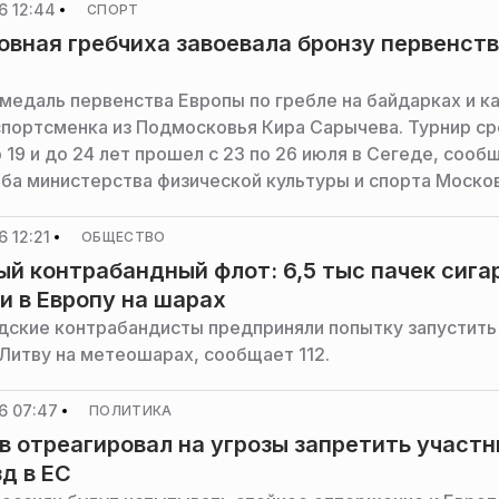
6 12:44
СПОРТ
вная гребчиха завоевала бронзу первенст
медаль первенства Европы по гребле на байдарках и к
спортсменка из Подмосковья Кира Сарычева. Турнир с
 19 и до 24 лет прошел с 23 по 26 июля в Сегеде, сооб
ба министерства физической культуры и спорта Моско
 12:21
ОБЩЕСТВО
й контрабандный флот: 6,5 тыс пачек сига
и в Европу на шарах
дские контрабандисты предприняли попытку запустить
 Литву на метеошарах, сообщает 112.
6 07:47
ПОЛИТИКА
 отреагировал на угрозы запретить участ
д в ЕС