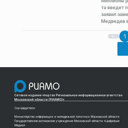
Миллионы р
та введет 
заявил зам
Медведев в
1
Сетевое издание «портал Региональное информационное агентство
Московской области (РИАМО)»
Соучредители:
Министерство информации и молодежной политики Московской области
Государственное автономное учреждение Московской области «Цифровые
Медиа»