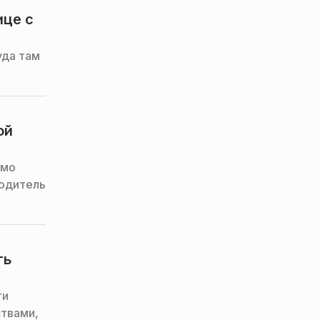
ице с
уда там
ой
ямо
водитель
ть
ти
ствами,