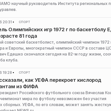
АМО научный руководитель Института региональных 
уравлев.
6 20:31
СПОРТ
ль Олимпийских игр 1972 г по баскетболу 
озрасте 81 года
й советский баскетболист, олимпийский чемпион 1972 
ра и Европы, многократный чемпион СССР в составе Ц
вич Едешко скончался сегодня на 82-м году жизни, со
ба клуба.
6 19:28
СПОРТ
ссказали, как УЕФА перекроет кислород
антам из ФИФА
резидент Российского футбольного союза Вячеслав Ко
о чемпионат мира по футболу невозможен без участия
х сборных. УЕФА, по его словам, может занять жестку
ообщает NEWS.ru.