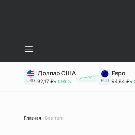
Доллар США
Евро
USD
EUR
82,17
₽
94,84
₽
0.93
%
Главная
Все теги