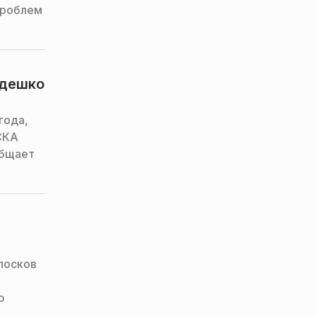
проблем
Едешко
года,
СКА
общает
лосков
ю