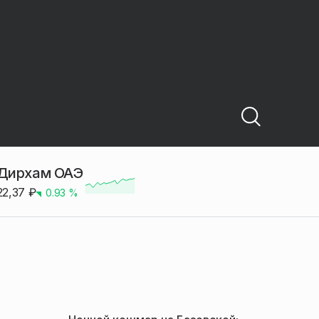
Дирхам ОАЭ
22,37
₽
0.93
%