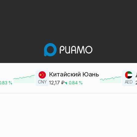
Китайский Юань
CNY
AED
12,17
₽
0.83
%
0.84
%