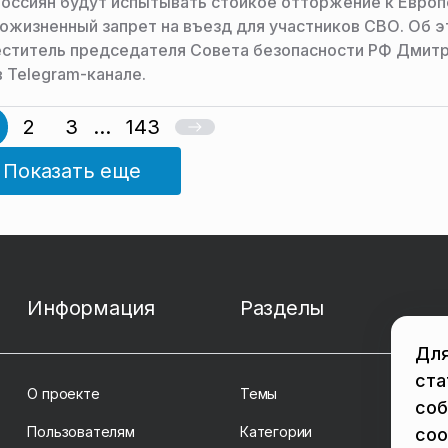
оссиян будут испытывать стойкое отторжение к Европ
пожизненный запрет на въезд для участников СВО. Об 
еститель председателя Совета безопасности РФ Дмит
 Telegram-канале.
2
3
...
143
Показать еще
Информация
Разделы
Для
ста
О проекте
Темы
соб
Пользователям
Категории
coo