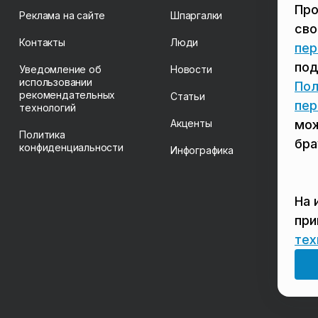
Про
Реклама на сайте
Шпаргалки
св
Контакты
Люди
пер
под
Уведомление об
Новости
использовании
Пол
рекомендательных
Статьи
пер
технологий
Акценты
мож
Политика
бра
конфиденциальности
Инфографика
На 
пр
тех