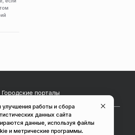
е, если
этом
рий
Городские порталы
 улучшения работы и сбора
тистических данных сайта
в Подольске
в Мытищах
ираются данные, используя файлы
в Реутове
в Балашихе
kie и метрические программы.