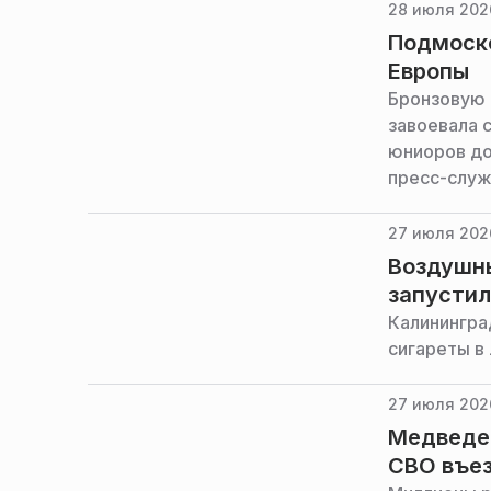
28 июля 202
Подмоско
Европы
Бронзовую 
завоевала 
юниоров до
пресс-служ
области.
27 июля 2026
Воздушны
запустил
Калинингра
сигареты в
27 июля 202
Медведев
СВО въез