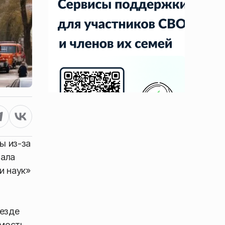
ы из-за
иала
и наук»
везде
мость,