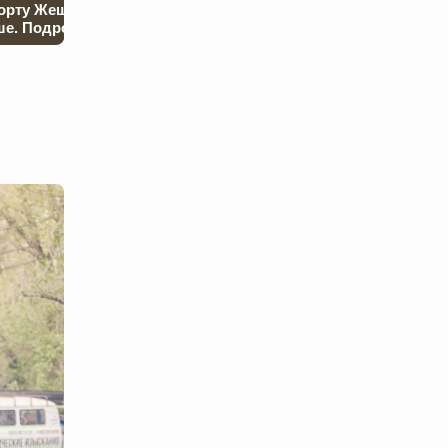
орту Жешува в
дальнобойного
под контроль 
е. Подробности
оружия
наличные