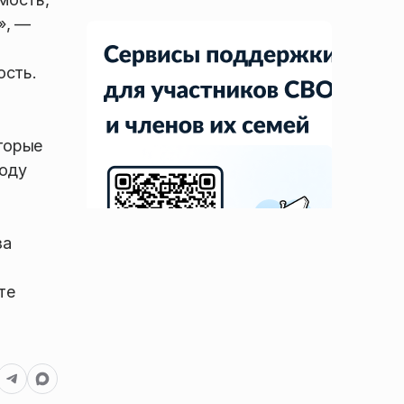
», —
ость.
оторые
году
за
те