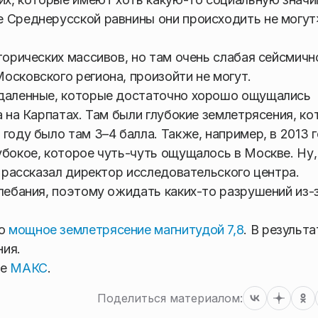
е Среднерусской равнины они происходить не могут
торических массивов, но там очень слабая сейсмичн
осковского региона, произойти не могут.
тдаленные, которые достаточно хорошо ощущались
а на Карпатах. Там были глубокие землетрясения, к
году было там 3–4 балла. Также, например, в 2013 
убокое, которое чуть-чуть ощущалось в Москве. Ну,
— рассказал директор исследовательского центра.
олебания, поэтому ожидать каких-то разрушений из-
ло
мощное землетрясение магнитудой 7,8
. В результа
ния.
ре
МАКС
.
Поделиться материалом: