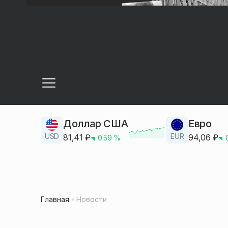
Доллар США
Евро
USD
EUR
81,41
₽
94,06
₽
0.59
%
Главная
Новости