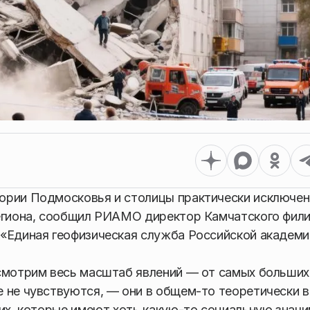
ории Подмосковья и столицы практически исключен
региона, сообщил РИАМО директор Камчатского фил
«Единая геофизическая служба Российской академи
ссмотрим весь масштаб явлений — от самых больших
 не чувствуются, — они в общем-то теоретически 
ких, которые имеют хоть какую-то социальную значи