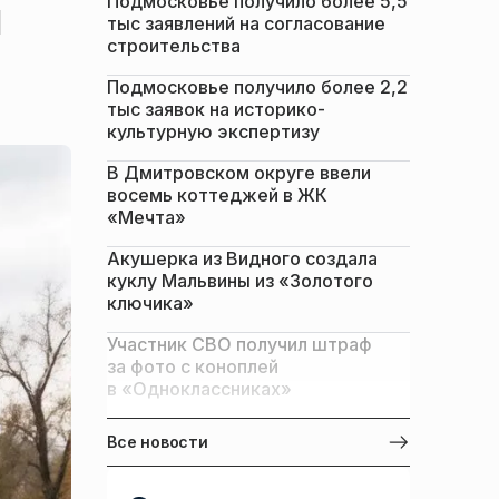
Подмосковье получило более 5,5
л
тыс заявлений на согласование
строительства
Подмосковье получило более 2,2
тыс заявок на историко-
культурную экспертизу
В Дмитровском округе ввели
восемь коттеджей в ЖК
«Мечта»
Акушерка из Видного создала
куклу Мальвины из «Золотого
ключика»
Участник СВО получил штраф
за фото с коноплей
в «Одноклассниках»
Все новости