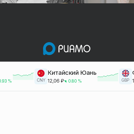
Китайский Юань
CNY
GBP
12,06
₽
0.93
%
0.80
%