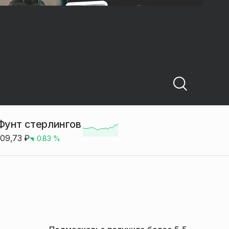
Фунт стерлингов
109,73
₽
0.83
%