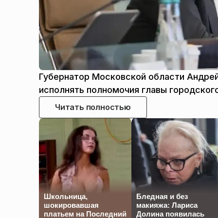
Губернатор Московской области Андрей
исполнять полномочия главы городског
Читать полностью
Школьница,
Бледная и без
шокировавшая
макияжа: Лариса
платьем на Последний
Долина появилась