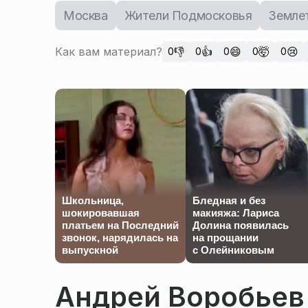
Москва
Жители Подмосковья
Земле
Как вам материал?
👎
👍
😄
🤯
😢
0
0
0
0
0
Школьница,
Бледная и без
шокировавшая
макияжа: Лариса
платьем на Последний
Долина появилась
звонок, нарядилась на
на прощании
выпускной
с Олейниковым
Андрей Воробьев