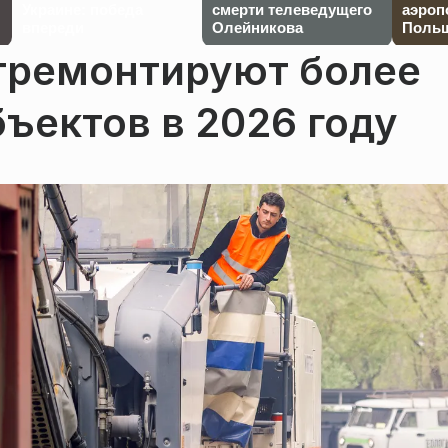
Украине: победа
смерти телеведущего
аэроп
впереди
Олейникова
Польш
тремонтируют более
ъектов в 2026 году