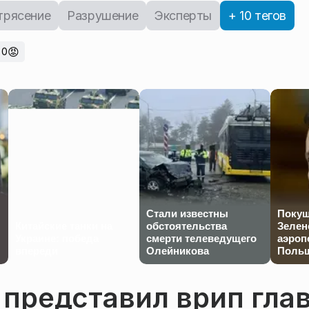
трясение
Разрушение
Эксперты
+ 10 тегов
😡
0
Стали известны
Покуш
Китайские танки на
обстоятельства
Зелен
Украине: победа
смерти телеведущего
аэроп
впереди
Олейникова
Польш
 представил врип гла