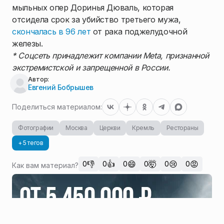
мыльных опер Доринья Дюваль, которая
отсидела срок за убийство третьего мужа,
скончалась в 96 лет
от рака поджелудочной
железы.
* Соцсеть принадлежит компании Meta, признанной
экстремистской и запрещенной в России.
Автор:
Евгений Бобрышев
Поделиться материалом:
Фотографии
Москва
Церкви
Кремль
Рестораны
+ 5 тегов
👎
👍
😄
🤯
😢
😡
0
0
0
0
0
0
Как вам материал?