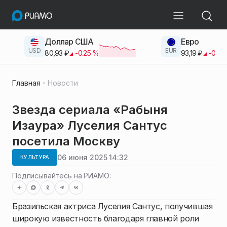
Доллар США
Евро
USD
EUR
80,93
₽
-0.25
%
93,19
₽
-0.42
Главная
Новости
Звезда сериала «Рабыня
Изаура» Луселия Сантус
посетила Москву
06 июня 2025 14:32
КУЛЬТУРА
Подписывайтесь на РИАМО:
Бразильская актриса Луселия Сантус, получившая
широкую известность благодаря главной роли