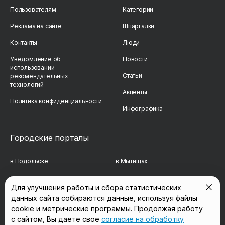
Пользователям
Категории
Реклама на сайте
Шпаргалки
Контакты
Люди
Уведомление об
Новости
использовании
Статьи
рекомендательных
технологий
Акценты
Политика конфиденциальности
Инфографика
Городские порталы
в Подольске
в Мытищах
в Реутове
в Балашихе
Для улучшения работы и сбора статистических
данных сайта собираются данные, используя файлы
в Сергиевом Посаде
в Люберцах
cookie и метрические программы. Продолжая работу
в Красногорске
в Королёве
с сайтом, Вы даете свое
согласие на обработку