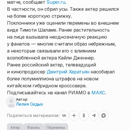
матче, сообщает
Super.ru
.
В частности, он сбрил усы. Также актер решился
на более короткую стрижку.
Поклонники уже оценили перемены во внешнем
виде Тимоти Шаламе. Ранее растительность
на лице вызывала неоднозначную реакцию
у фанатов — многие считали образ небрежным,
а некоторые связывали его с влиянием
возлюбленной актера Кайли Дженнер.
Ранее российский актер, телеведущий
и кинопродюсер
Дмитрий Харатьян
насобирал
более полумиллиона штрафов на новом
китайском гибридном кроссовере.
Подписывайтесь на канал РИАМО в
МАКС
.
Автор:
Лилия Седых
Поделиться материалом:
Актер
Фанаты
Перемены