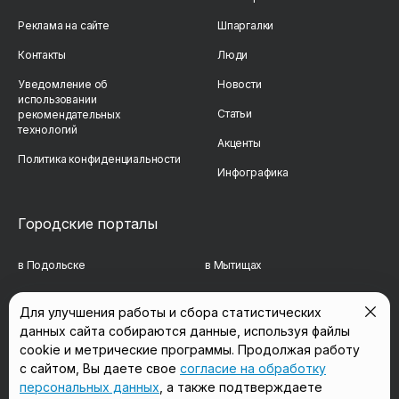
Реклама на сайте
Шпаргалки
Контакты
Люди
Уведомление об
Новости
использовании
Статьи
рекомендательных
технологий
Акценты
Политика конфиденциальности
Инфографика
Городские порталы
в Подольске
в Мытищах
в Реутове
в Балашихе
Для улучшения работы и сбора статистических
данных сайта собираются данные, используя файлы
в Сергиевом Посаде
в Люберцах
cookie и метрические программы. Продолжая работу
в Красногорске
в Королёве
с сайтом, Вы даете свое
согласие на обработку
персональных данных
, а также подтверждаете
в Домодедово
в Щёлково