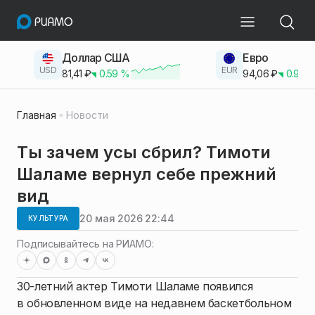
Доллар США
Евро
USD
EUR
81,41
₽
0.59
%
94,06
₽
0.93
Главная
Новости
Ты зачем усы сбрил? Тимоти
Шаламе вернул себе прежний
вид
20 мая 2026 22:44
КУЛЬТУРА
Подписывайтесь на РИАМО:
30-летний актер Тимоти Шаламе появился
в обновленном виде на недавнем баскетбольном