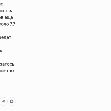
ую
ест за
ов еще
оло 7,7
ведет
на
изаторы
ртистам