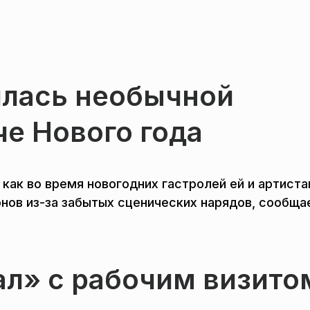
илась необычной
че Нового года
 как во время новогодних гастролей ей и артист
нов из-за забытых сценических нарядов, сообща
л» с рабочим визито