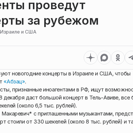
енты проведут
ерты за рубежом
в Израиле и США
зуют новогодние концерты в Израиле и США, чтобы
ет
«Абзац»
.
сты, признанные иноагентами в РФ, ищут возможно
8 декабря даст большой концерт в Тель-Авиве, все
елей (около 6,5 тыс. рублей).
й Макаревич* с приглашенными музыкантами, предс
т стоили от 330 шекелей (около 8 тыс. рублей) и т