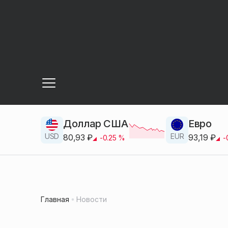
Доллар США
Евро
USD
EUR
80,93
₽
93,19
₽
-0.25
%
-
Главная
Новости