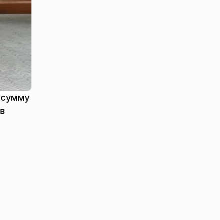
а сумму
 в