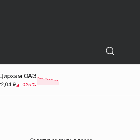
Дирхам ОАЭ
22,04
₽
-0.25
%