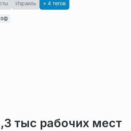
рты
Израиль
+ 4 тегов
😡
0
1,3 тыс рабочих мест