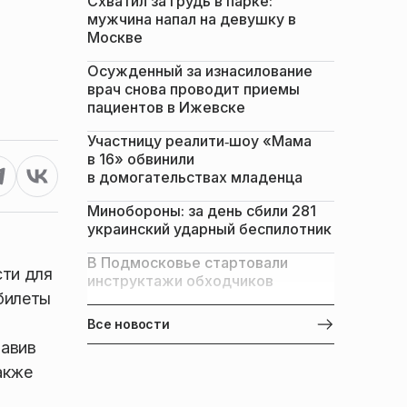
Схватил за грудь в парке:
мужчина напал на девушку в
Москве
Осужденный за изнасилование
врач снова проводит приемы
пациентов в Ижевске
Участницу реалити‑шоу «Мама
в 16» обвинили
в домогательствах младенца
Минобороны: за день сбили 281
украинский ударный беспилотник
В Подмосковье стартовали
сти для
инструктажи обходчиков
 билеты
Все новости
тавив
акже