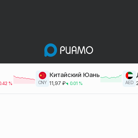
Китайский Юань
CNY
AED
11,97
₽
0.42
%
0.01
%