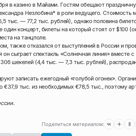
абря в казино в Майами. Гостям обещают праздничн
ександра Незлобина* в роли ведущего. Стоимость м
,5 тыс. — 77,2 тыс. рублей), однако половина билет
 один концерт, билеты на который стоят от $100 (ок
места на танцполе.
ом, также отказался от выступлений в России и про
ря он сыграет спектакль «Солнечная линия» вместе с
306 шекелей (4,4 тыс. — 7,3 тыс. рублей), распрода
нируют записать ежегодный «голубой огонек». Орган
о €37,9 тыс. из необходимых €78,5 тыс., поэтому а
ссии.
Поделиться материалом: