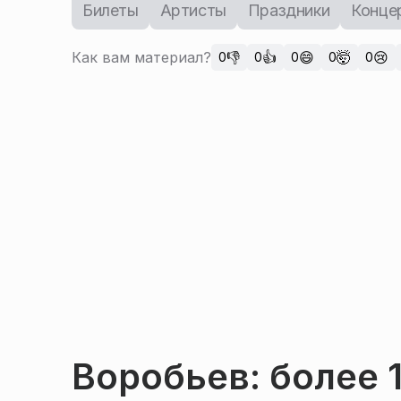
Билеты
Артисты
Праздники
Конце
Как вам материал?
👎
👍
😄
🤯
😢
0
0
0
0
0
Воробьев: более 