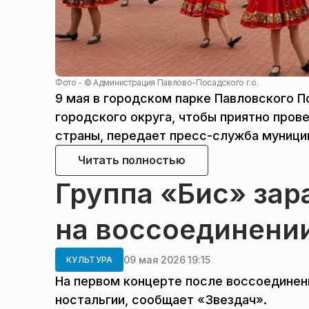
Фото - ©
Администрация Павлово-Посадского г.о.
9 мая в городском парке Павловского 
городского округа, чтобы приятно пров
страны, передает пресс-служба муници
Читать полностью
Группа «Бис» зар
на воссоединени
09 мая 2026 19:15
КУЛЬТУРА
На первом концерте после воссоединени
ностальгии, сообщает «Звездач».