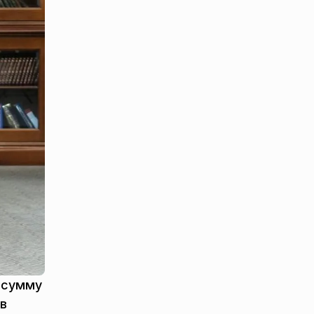
а сумму
 в