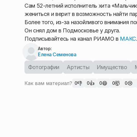
Сам 52-летний исполнитель хита «Мальчик-
жениться и верит в возможность найти па
Более того, из-за назойливого внимания п
Он снял дом в Подмосковье у друга.
Подписывайтесь на канал РИАМО в
МАКС
Автор:
Елена Семенова
Фотографии
Артисты
Имущество
Как вам материал?
👎
👍
😄
🤯
😢
0
0
0
0
0