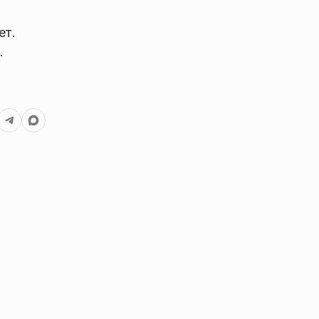
ет.
.