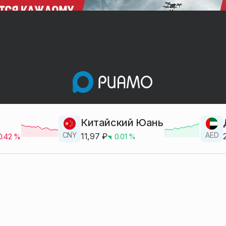
Китайский Юань
CNY
AED
11,97
₽
0.42
%
0.01
%