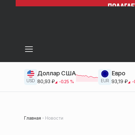
Доллар США
Евро
USD
EUR
80,93
₽
93,19
₽
-0.25
%
-
Главная
Новости