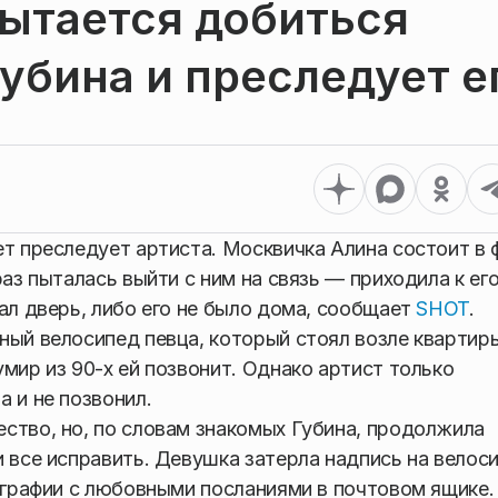
ытается добиться
убина и преследует е
ет преследует артиста. Москвичка Алина состоит в 
раз пыталась выйти с ним на связь — приходила к ег
ал дверь, либо его не было дома, сообщает
SHOT
.
ный велосипед певца, который стоял возле квартир
мир из 90-х ей позвонит. Однако артист только
 и не позвонил.
ство, но, по словам знакомых Губина, продолжила
и все исправить. Девушка затерла надпись на велос
тографии с любовными посланиями в почтовом ящике.