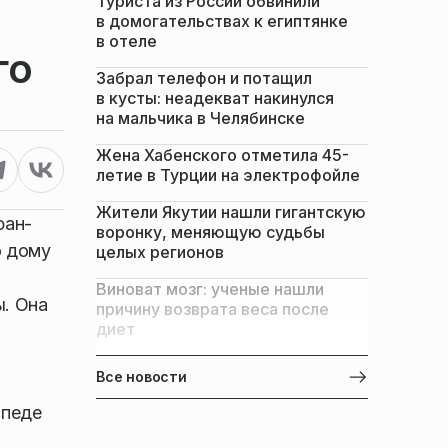
Туриста из России обвинили
в домогательствах к египтянке
в отеле
го
Забрал телефон и потащил
в кусты: неадекват накинулся
на мальчика в Челябинске
Жена Хабенского отметила 45-
летие в Турции на электрофойле
Жители Якутии нашли гигантскую
фан-
воронку, меняющую судьбы
о дому
целых регионов
Виноват мозг: ученые нашли
ы. Она
причину возврата веса после
диет
Все новости
ипеде