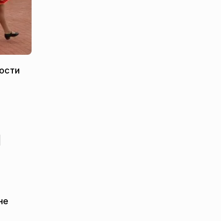
гости
й
не