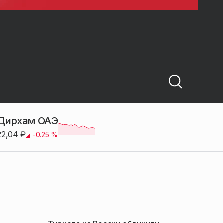
Дирхам ОАЭ
22,04
₽
-0.25
%