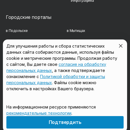
Инфографика
Городские порталы
в Подольске
в Мытищах
в Реутове
в Балашихе
Для улучшения работы и сбора статистических
данных сайта собираются данные, используя файлы
в Сергиевом Посаде
в Люберцах
cookie и метрические программы. Продолжая работу
в Красногорске
в Королёве
с сайтом, Вы даете свое
согласие на обработку
персональных данных
, а также подтверждаете
в Домодедово
в Щёлково
ознакомление с
Политикой обработки и защиты
персональных данных
. Файлы cookie можно
отключить в настройках Вашего браузера.
Мы в соцсетях
На информационном ресурсе применяются
рекомендательные технологии
.
18+
Подтвердить