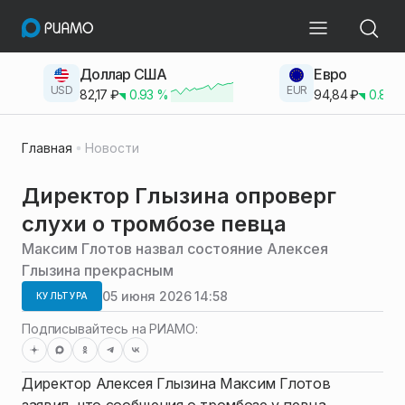
Доллар США
Евро
USD
EUR
82,17
₽
0.93
%
94,84
₽
0.83
Главная
Новости
Директор Глызина опроверг
слухи о тромбозе певца
Максим Глотов назвал состояние Алексея
Глызина прекрасным
05 июня 2026 14:58
КУЛЬТУРА
Подписывайтесь на РИАМО:
Директор Алексея Глызина Максим Глотов