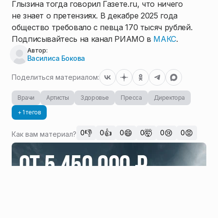
Глызина тогда говорил Газете.ru, что ничего
не знает о претензиях. В декабре 2025 года
общество требовало с певца 170 тысяч рублей.
Подписывайтесь на канал РИАМО в
МАКС
.
Автор:
Василиса Бокова
Поделиться материалом:
Врачи
Артисты
Здоровье
Пресса
Директора
+ 1 тегов
👎
👍
😄
🤯
😢
😡
0
0
0
0
0
0
Как вам материал?