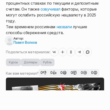
процентных ставках по текущим и депозитным
счетам. Он также
озвучивал
факторы, которые
могут ослабить российскую нацвалюту в 2025
году.
Тем временем россиянам
назвали
лучшие
способы сбережения средств.
Автор:
Павел Волков
Поделиться материалом:
Курсы
Доллары
Рубль
👎
👍
😄
🤯
😢
😡
0
0
0
0
0
0
Как вам материал?