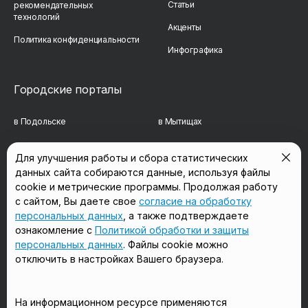
Статьи
рекомендательных
технологий
Акценты
Политика конфиденциальности
Инфографика
Городские порталы
в Подольске
в Мытищах
в Реутове
в Балашихе
Для улучшения работы и сбора статистических
данных сайта собираются данные, используя файлы
в Сергиевом Посаде
в Люберцах
cookie и метрические программы. Продолжая работу
в Красногорске
в Королёве
с сайтом, Вы даете свое
согласие на обработку
персональных данных
, а также подтверждаете
в Домодедово
в Щёлково
ознакомление с
Политикой обработки и защиты
персональных данных
. Файлы cookie можно
отключить в настройках Вашего браузера.
Мы в соцсетях
На информационном ресурсе применяются