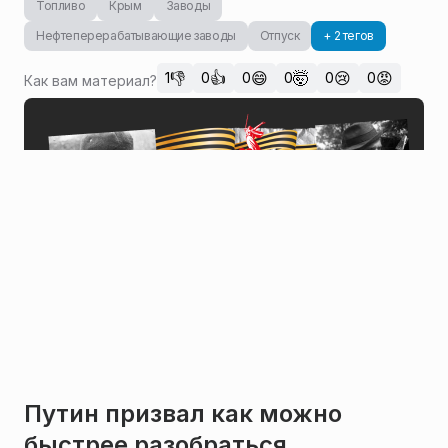
Топливо
Крым
Заводы
Нефтеперерабатывающие заводы
Отпуск
+ 2 тегов
👎
👍
😄
🤯
😢
😡
1
0
0
0
0
0
Как вам материал?
Путин призвал как можно
быстрее разобраться