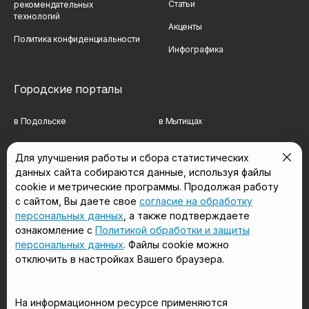
Статьи
рекомендательных
технологий
Акценты
Политика конфиденциальности
Инфографика
Городские порталы
в Подольске
в Мытищах
в Реутове
в Балашихе
Для улучшения работы и сбора статистических
данных сайта собираются данные, используя файлы
в Сергиевом Посаде
в Люберцах
cookie и метрические программы. Продолжая работу
в Красногорске
в Королёве
с сайтом, Вы даете свое
согласие на обработку
персональных данных
, а также подтверждаете
в Домодедово
в Щёлково
ознакомление с
Политикой обработки и защиты
персональных данных
. Файлы cookie можно
отключить в настройках Вашего браузера.
Мы в соцсетях
На информационном ресурсе применяются