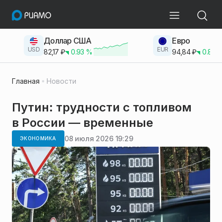
Доллар США
Евро
USD
EUR
82,17
₽
0.93
%
94,84
₽
0.83
Главная
Новости
Путин: трудности с топливом
в России — временные
08 июля 2026 19:29
ЭКОНОМИКА