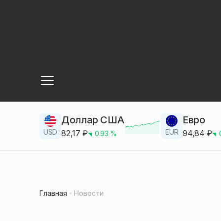
Доллар США
Евро
USD
EUR
82,17
₽
94,84
₽
0.93
%
Главная
Новости