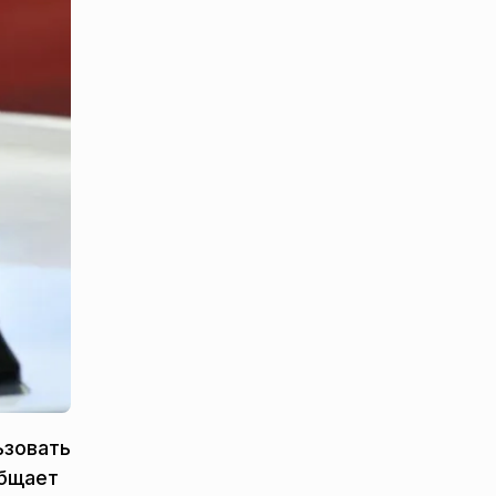
ьзовать
общает