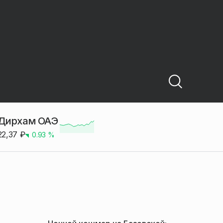
Дирхам ОАЭ
22,37
₽
0.93
%