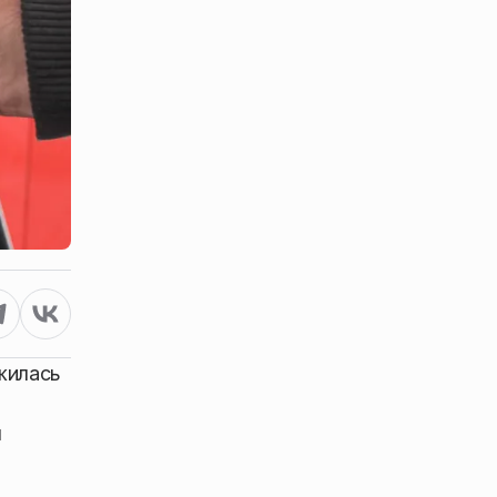
жилась
я