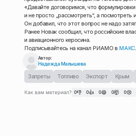
«Давайте договоримся, что формулировки 
и не просто „рассмотреть“, а посмотреть
Он добавил, что этот вопрос не надо затяг
Ранее Новак сообщил, что российские вла
и авиационного керосина.
Подписывайтесь на канал РИАМО в
МАКС
Автор:
Надежда Малышева
Запреты
Топливо
Экспорт
Крым
Как вам материал?
👎
👍
😄
🤯
😢
0
0
0
0
0