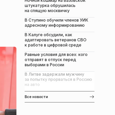
Ночной кошмар на Базовской:
штукатурка обрушилась
на спящую москвичку
В Ступино обучили членов УИК
адресному информированию
В Калуге обсудили, как
адаптировать ветеранов СВО
к работе в цифровой среде
Равные условия для всех: кого
отправят в отпуск перед
выборами в России
В Литве задержали мужчину
за попытку прорваться в Россию
на авто
Все новости