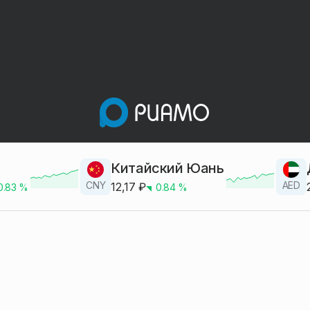
Китайский Юань
CNY
AED
12,17
₽
0.83
%
0.84
%