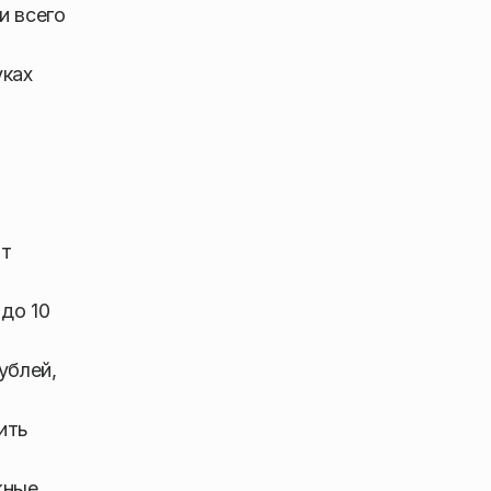
и всего
уках
ют
до 10
ублей,
ить
жные