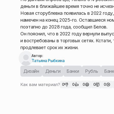
деньги в ближайшее время точно не исчезн
Новая сторублевка появилась в 2022 году,
намечен на конец 2025-го. Оставшиеся ном
поэтапно до 2028 года, сообщил Белов.
Он пояснил, что в 2022 году вернули выпус
и востребованы в торговых сетях. Кстати
продлевает срок их жизни.
Автор:
Татьяна Рыбкина
Дизайн
Деньги
Банки
Рубль
Бан
Как вам материал?
👎
👍
😄
🤯
😢
0
0
0
0
0