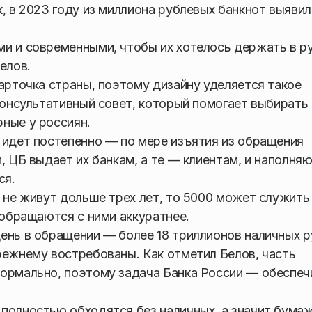
, в 2023 году из миллиона рублевых банкнот выявил
и и современными, чтобы их хотелось держать в р
елов.
карточка страны, поэтому дизайну уделяется такое
 консультативный совет, который помогает выбирать
ные у россиян.
 идет постепенно — по мере изъятия из обращения
, ЦБ выдает их банкам, а те — клиентам, и наполня
ся.
 не живут дольше трех лет, то 5000 может служить 
 обращаются с ними аккуратнее.
ень в обращении — более 18 триллионов наличных р
режнему востребованы. Как отметил Белов, часть
нормально, поэтому задача Банка России — обеспеч
 полностью обходятся без наличных, а значит бума