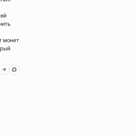
лей
нить
от монет
орый