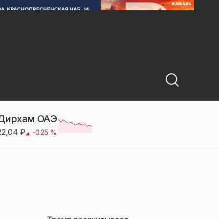
Дирхам ОАЭ
22,04
₽
-0.25
%