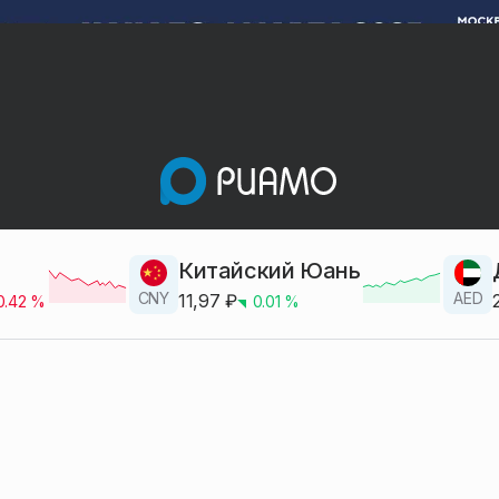
Китайский Юань
CNY
AED
11,97
₽
0.42
%
0.01
%