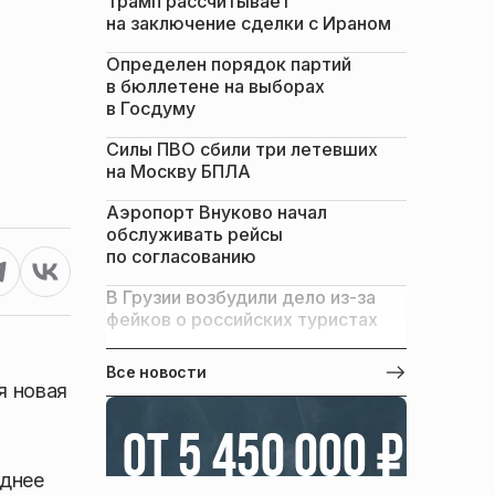
Трамп рассчитывает
на заключение сделки с Ираном
Определен порядок партий
в бюллетене на выборах
в Госдуму
Силы ПВО сбили три летевших
на Москву БПЛА
Аэропорт Внуково начал
обслуживать рейсы
по согласованию
В Грузии возбудили дело из-за
фейков о российских туристах
Все новости
я новая
еднее