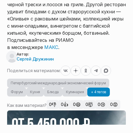
черной трески и лосося на гриле. Другой ресторан
удивит блюдами с духом старорусской кухни —
«Оливье» с раковыми шейками, коллекцией икры
с мини-оладьями, винегретом с балтийской
килькой, «купеческим» борщом, ботвиньей.
Подписывайтесь на РИАМО
в мессенджере
МАКС
.
Автор:
Сергей Дружинин
Поделиться материалом:
Петербургский международный экономический форум
Форум
Кухня
Блюда
Кулинария
+ 4 тегов
👎
👍
😄
🤯
😢
😡
0
0
0
0
0
0
Как вам материал?