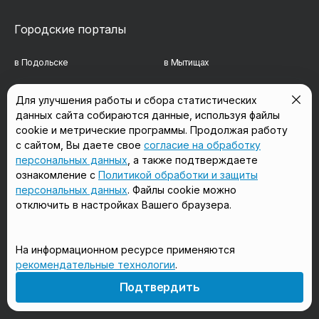
Городские порталы
в Подольске
в Мытищах
в Реутове
в Балашихе
Для улучшения работы и сбора статистических
данных сайта собираются данные, используя файлы
в Сергиевом Посаде
в Люберцах
cookie и метрические программы. Продолжая работу
в Красногорске
в Королёве
с сайтом, Вы даете свое
согласие на обработку
персональных данных
, а также подтверждаете
в Домодедово
в Щёлково
ознакомление с
Политикой обработки и защиты
персональных данных
. Файлы cookie можно
отключить в настройках Вашего браузера.
Мы в соцсетях
На информационном ресурсе применяются
рекомендательные технологии
.
18+
Подтвердить