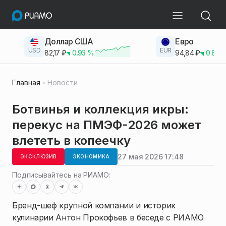
Доллар США
Евро
USD
EUR
82,17
₽
0.93
%
94,84
₽
0.83
Главная
Новости
Ботвинья и коллекция икры:
перекус на ПМЭФ-2026 может
влететь в копеечку
27 мая 2026 17:48
ЭКСКЛЮЗИВ
ЭКОНОМИКА
Подписывайтесь на РИАМО:
Бренд-шеф крупной компании и историк
кулинарии Антон Прокофьев в беседе с РИАМО