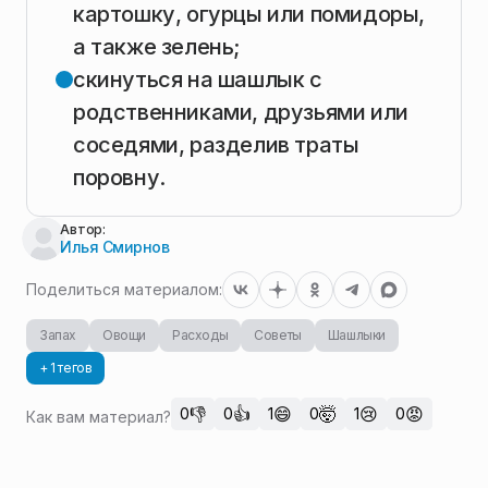
картошку, огурцы или помидоры,
а также зелень;
скинуться на шашлык с
родственниками, друзьями или
соседями, разделив траты
поровну.
Автор:
Илья Смирнов
Поделиться материалом:
Запах
Овощи
Расходы
Советы
Шашлыки
+ 1 тегов
👎
👍
😄
🤯
😢
😡
0
0
1
0
1
0
Как вам материал?