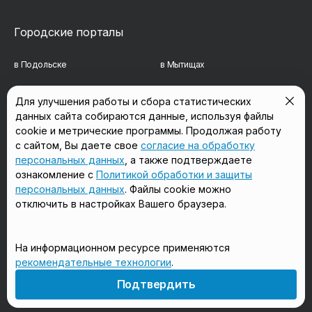
Городские порталы
в Подольске
в Мытищах
в Реутове
в Балашихе
Для улучшения работы и сбора статистических
данных сайта собираются данные, используя файлы
в Сергиевом Посаде
в Люберцах
cookie и метрические программы. Продолжая работу
в Красногорске
в Королёве
с сайтом, Вы даете свое
согласие на обработку
персональных данных
, а также подтверждаете
в Домодедово
в Щёлково
ознакомление с
Политикой обработки и защиты
персональных данных
. Файлы cookie можно
отключить в настройках Вашего браузера.
Мы в соцсетях
На информационном ресурсе применяются
рекомендательные технологии
.
18+
Подтвердить