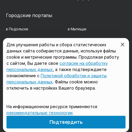
Городские порталы
в Подольске
в Мытищах
в Реутове
в Балашихе
Для улучшения работы и сбора статистических
данных сайта собираются данные, используя файлы
в Сергиевом Посаде
в Люберцах
cookie и метрические программы. Продолжая работу
в Красногорске
в Королёве
с сайтом, Вы даете свое
согласие на обработку
персональных данных
, а также подтверждаете
в Домодедово
в Щёлково
ознакомление с
Политикой обработки и защиты
персональных данных
. Файлы cookie можно
отключить в настройках Вашего браузера.
Мы в соцсетях
На информационном ресурсе применяются
рекомендательные технологии
.
18+
Подтвердить