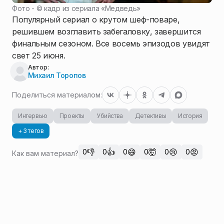
Фото - ©
кадр из сериала «Медведь»
Популярный сериал о крутом шеф-поваре,
решившем возглавить забегаловку, завершится
финальным сезоном. Все восемь эпизодов увидят
свет 25 июня.
Автор:
Михаил Торопов
Поделиться материалом:
Интервью
Проекты
Убийства
Детективы
История
+ 3 тегов
👎
👍
😄
🤯
😢
😡
0
0
0
0
0
0
Как вам материал?