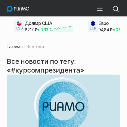
Доллар США
Евро
USD
EUR
82,17
₽
0.93
%
94,84
₽
0.83
Главная
Все теги
Все новости по тегу:
«#курсомпрезидента»