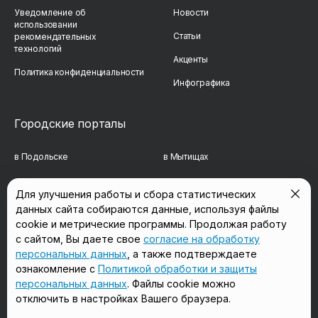
Уведомление об
Новости
использовании
Статьи
рекомендательных
технологий
Акценты
Политика конфиденциальности
Инфографика
Городские порталы
в Подольске
в Мытищах
в Реутове
в Балашихе
Для улучшения работы и сбора статистических
данных сайта собираются данные, используя файлы
в Сергиевом Посаде
в Люберцах
cookie и метрические программы. Продолжая работу
в Красногорске
в Королёве
с сайтом, Вы даете свое
согласие на обработку
персональных данных
, а также подтверждаете
в Домодедово
в Щёлково
ознакомление с
Политикой обработки и защиты
персональных данных
. Файлы cookie можно
отключить в настройках Вашего браузера.
Мы в соцсетях