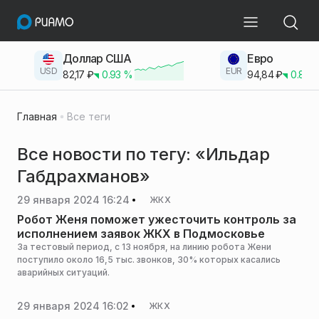
Доллар США
Евро
USD
EUR
82,17
₽
0.93
%
94,84
₽
0.83
Главная
Все теги
Все новости по тегу: «Ильдар
Габдрахманов»
29 января 2024 16:24
ЖКХ
Робот Женя поможет ужесточить контроль за
исполнением заявок ЖКХ в Подмосковье
За тестовый период, с 13 ноября, на линию робота Жени
поступило около 16,5 тыс. звонков, 30% которых касались
аварийных ситуаций.
29 января 2024 16:02
ЖКХ