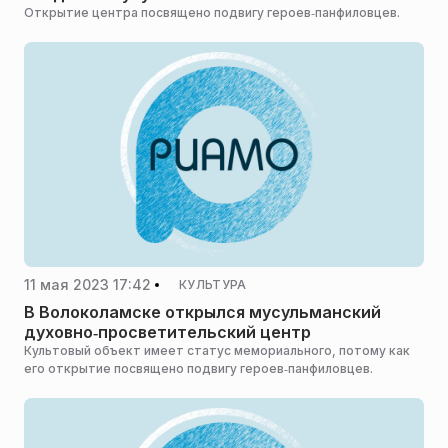
духовно‑просветительский центр
Открытие центра посвящено подвигу героев‑панфиловцев.
11 мая 2023 17:42
КУЛЬТУРА
В Волоколамске открылся мусульманский
духовно‑просветительский центр
Культовый объект имеет статус мемориального, потому как
его открытие посвящено подвигу героев‑панфиловцев.