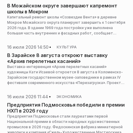
В Можайском округе завершают капремонт
школы в Мокром
Капитальный ремонт школы «Созвездие Вента» в деревне
Мокрое Можайского округа планируют завершить к 1 сентября
2026 года. В здании 1969 года постройки уже выполнена
большая часть внутренних и фасадных работ, сообщает
пресс-служба администрации горокруга.
16 июля 2026 14:50
КУЛЬТУРА
В Зарайске 8 августа откроют выставку
«Архив перелетных касаний»
Выставка-интервенция «Архив перелетных касаний»
художницы Кати Исаевой откроется 8 августа в Коломенско-
Зарайском государственном музее-заповеднике в рамках IV
фестиваля современного искусства «Перезагрузка». Проект
станет частью постоянной экспозиции и будет работать до 13
сентября, сообщает пресс-служба министерства культуры и
16 июля 2026 11:44
ЭКОНОМИКА
туризма Московской области.
Предприятия Подмосковья победили в премии
НХП в 2026 году
Предприятия Подмосковья стали лауреатами первой
Национальной премии в области народных художественных
промыслов в 2026 году. Федоскинская фабрика миниатюрной
живописи и компания «Гжель-Художественные Мастерские»