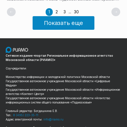
победили в двух номинациях, сообщает пресс-служба
Мининвеста региона.
1
2
3
...
30
Показать еще
Сетевое издание «портал Региональное информационное агентство
Московской области (РИАМО)»
Соучредители:
Министерство информации и молодежной политики Московской области
Государственное автономное учреждение Московской области «Цифровые
Медиа»
Государственное автономное учреждение Московской области «Информационное
агентство «Контент-Центр»
Государственное автономное учреждение Московской области «Агентство
информационных систем общего пользования «Подмосковье»
Главный редактор: Богдашкина Е.В.
Тел.:
8 (495) 223-35-11
Адрес электронной почты:
info@riamo.ru