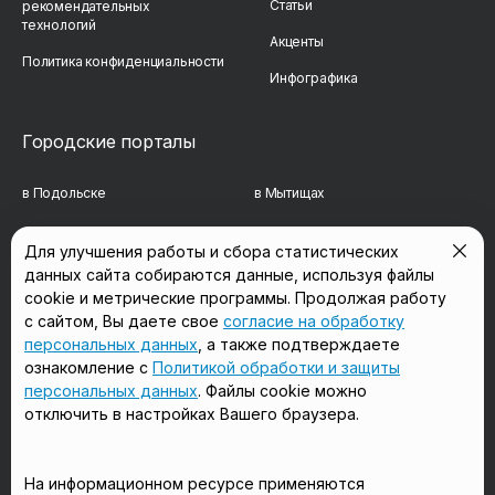
Статьи
рекомендательных
технологий
Акценты
Политика конфиденциальности
Инфографика
Городские порталы
в Подольске
в Мытищах
в Реутове
в Балашихе
Для улучшения работы и сбора статистических
данных сайта собираются данные, используя файлы
в Сергиевом Посаде
в Люберцах
cookie и метрические программы. Продолжая работу
в Красногорске
в Королёве
с сайтом, Вы даете свое
согласие на обработку
персональных данных
, а также подтверждаете
в Домодедово
в Щёлково
ознакомление с
Политикой обработки и защиты
персональных данных
. Файлы cookie можно
отключить в настройках Вашего браузера.
Мы в соцсетях
На информационном ресурсе применяются