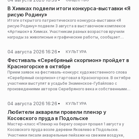
В Химках подвели итоги конкурса-выставки «Я
рисую Родину»
Итоги открытого патриотического конкурса-выставки «Я
рисую Родину» подвели 3 августа в выставочном комплексе
«Артишок» в Химках. Участникам разных возрастов вручили
награды за живописные и графические работы, сообщает
пресс-служба администрации горокруга.
04 августа 2026 16:26
КУЛЬТУРА
Фестиваль «Серебряный скорпион» пройдет в
Красногорске в октябре
Прием заявок на фестиваль-конкурс художественного слова
«Серебряный скорпион» стартовал в Красногорске. В октябре
участники выступят в усадьбе Знаменское-Губайлово с
произведениями авторов Серебряного века и собственными
стихами, сообщает пресс-служба министерства культуры и
туризма Московской области.
04 августа 2026 16:26
КУЛЬТУРА
Любители акварели провели пленэр у
Косовского пруда в Подольске
Мастер-класс «Пленэр на берегу озера» прошел 1 августа у
Косовского пруда возле деревни Яковлево в Подольске.
Участники писали акварельные пейзажи на свежем воздухе,