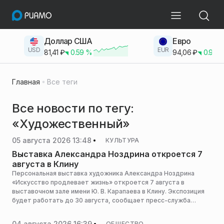
Доллар США
Евро
USD
EUR
81,41
₽
0.59
%
94,06
₽
0.93
Главная
Все теги
Все новости по тегу:
«Художественный»
05 августа 2026 13:48
КУЛЬТУРА
Выставка Александра Ноздрина откроется 7
августа в Клину
Персональная выставка художника Александра Ноздрина
«Искусство продлевает жизнь» откроется 7 августа в
выставочном зале имени Ю. В. Карапаева в Клину. Экспозиция
будет работать до 30 августа, сообщает пресс-служба
министерства культуры и туризма Московской области.
04 августа 2026 16:39
ОБЩЕСТВО