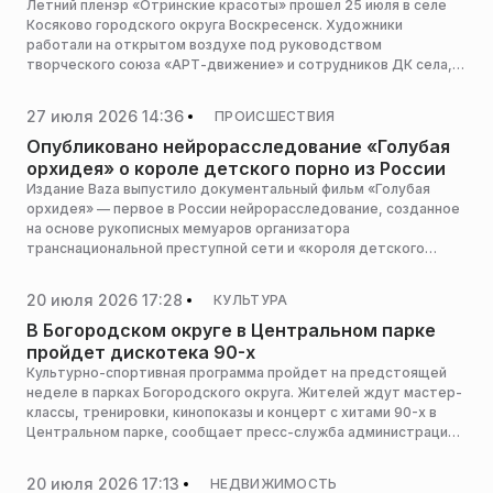
Летний пленэр «Отринские красоты» прошел 25 июля в селе
Косяково городского округа Воскресенск. Художники
работали на открытом воздухе под руководством
творческого союза «АРТ-движение» и сотрудников ДК села,
сообщает пресс-служба администрации горокруга.
27 июля 2026 14:36
ПРОИСШЕСТВИЯ
Опубликовано нейрорасследование «Голубая
орхидея» о короле детского порно из России
Издание Baza выпустило документальный фильм «Голубая
орхидея» — первое в России нейрорасследование, созданное
на основе рукописных мемуаров организатора
транснациональной преступной сети и «короля детского
порно» Дмитрия Кузнецова. С помощью технологий
искусственного интеллекта журналисты визуализировали
20 июля 2026 17:28
КУЛЬТУРА
воспоминания преступника о том, как в годы распада
Советского Союза и хаоса 90-х годов в России строился
В Богородском округе в Центральном парке
криминальный бизнес, сломавший тысячи детских судеб.
пройдет дискотека 90-х
Культурно-спортивная программа пройдет на предстоящей
неделе в парках Богородского округа. Жителей ждут мастер-
классы, тренировки, кинопоказы и концерт с хитами 90-х в
Центральном парке, сообщает пресс-служба администрации
горокруга.
20 июля 2026 17:13
НЕДВИЖИМОСТЬ