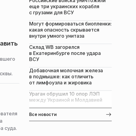
Российские войска уничтожили
еще три украинских корабля
с грузами для ВСУ
Могут формироваться биопленки:
какая опасность скрывается
внутри умного унитаза
равить
Склад WB загорелся
в Екатеринбурге после удара
ывшего
ВСУ
Добавочная молочная железа
сквы.
в подмышке: как отличить
от лимфоузла и жировика
Ураган обрушил 10 опор ЛЭП
между Украиной и Молдавией
ователя
Все новости
а
а суда.