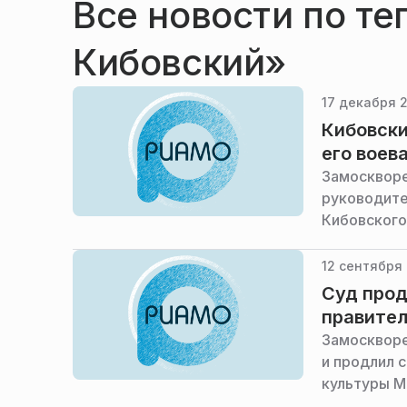
Все новости по те
Кибовский»
17 декабря 2
Кибовски
его воев
Замоскворе
руководите
Кибовского
12 сентября 
Суд прод
правите
Замоскворе
и продлил 
культуры М