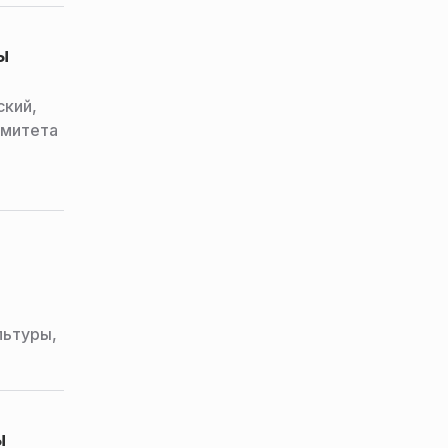
ы
ский,
омитета
льтуры,
ы