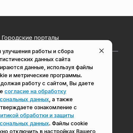
Городские порталы
 улучшения работы и сбора
тистических данных сайта
в Подольске
в Мытищах
ираются данные, используя файлы
в Реутове
в Балашихе
kie и метрические программы.
должая работу с сайтом, Вы даете
в Сергиевом Посаде
в Люберцах
ое
согласие на обработку
в Красногорске
в Королёве
сональных данных
, а также
тверждаете ознакомление с
в Домодедово
в Щёлково
итикой обработки и защиты
сональных данных
. Файлы cookie
но отключить в настройках Вашего