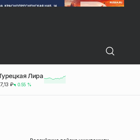
Турецкая Лира
17,13
₽
0.55
%