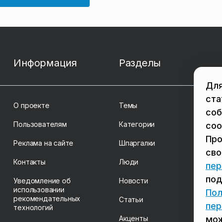
Информация
Разделы
Для
ста
О проекте
Темы
соб
Пользователям
Категории
coo
Про
Реклама на сайте
Шпаргалки
св
Контакты
Люди
пер
под
Уведомление об
Новости
использовании
Пол
рекомендательных
Статьи
пер
технологий
мож
Акценты