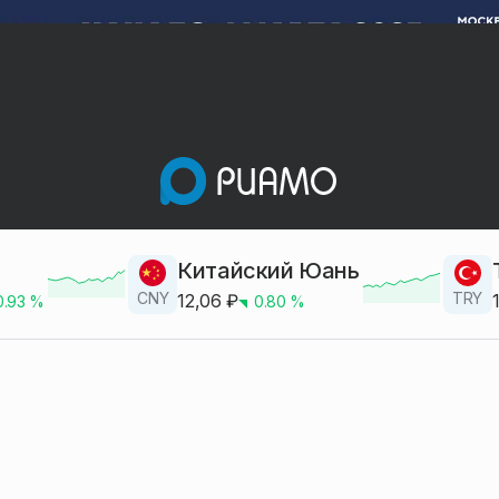
Китайский Юань
CNY
TRY
12,06
₽
0.93
%
0.80
%