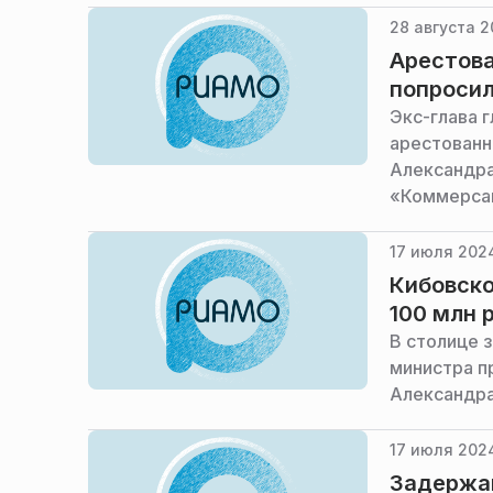
28 августа 2
Арестова
попросил
Экс-глава 
арестованн
Александра
«Коммерса
17 июля 2024
Кибовско
100 млн 
В столице 
министра п
Александра
17 июля 202
Задержан