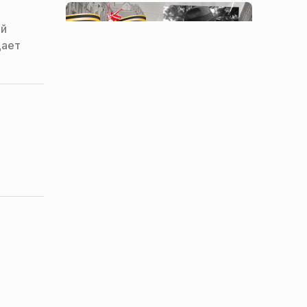
ый
щает