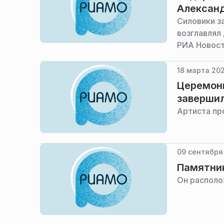
Алексан
Силовики з
возглавлял
РИА Новост
18 марта 202
Церемон
завершил
Артиста пр
09 сентября
Памятник
Он располо