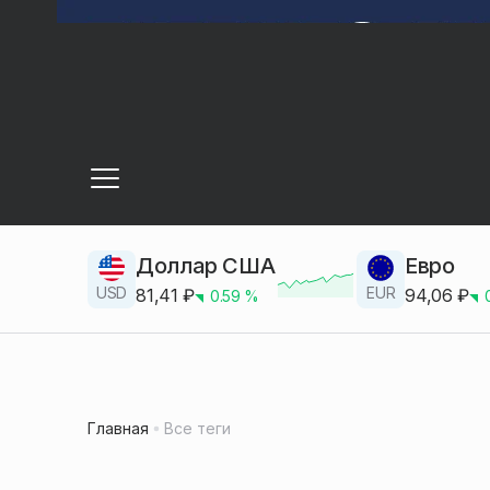
Доллар США
Евро
USD
EUR
81,41
₽
94,06
₽
0.59
%
Главная
Все теги