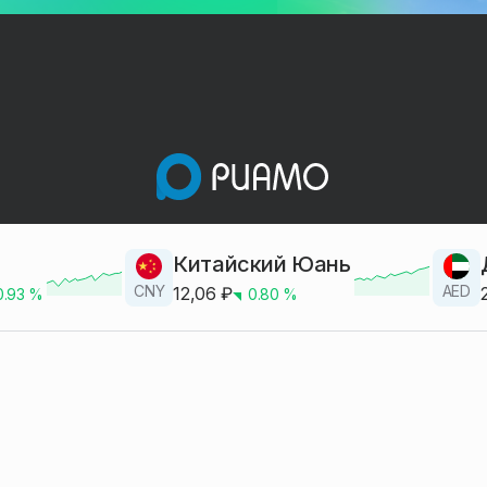
Китайский Юань
CNY
AED
12,06
₽
0.93
%
0.80
%