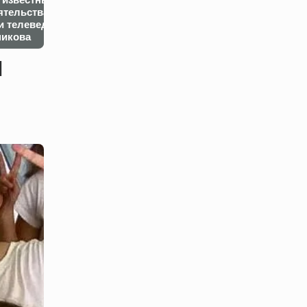
ятельства
Зеленского в
использовании
и телеведущего
аэропорту Жешува в
дальнобойног
икова
Польше. Подробности
оружия
я