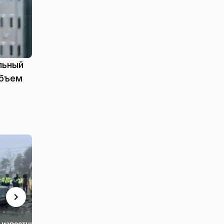
льный
объем
Зеленский сде
заявление о св
 известны
Покушение на
отставке и