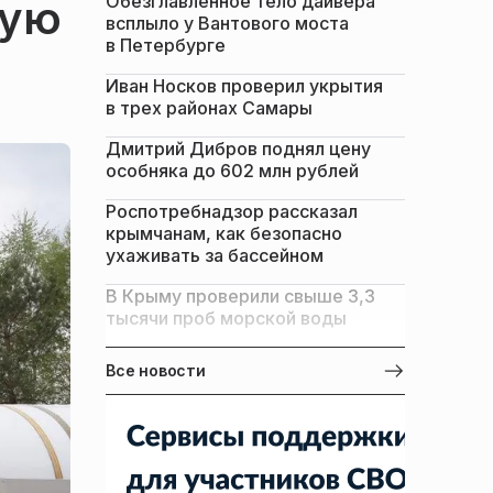
Обезглавленное тело дайвера
ную
всплыло у Вантового моста
в Петербурге
Иван Носков проверил укрытия
в трех районах Самары
Дмитрий Дибров поднял цену
особняка до 602 млн рублей
Роспотребнадзор рассказал
крымчанам, как безопасно
ухаживать за бассейном
В Крыму проверили свыше 3,3
тысячи проб морской воды
Все новости