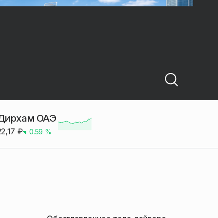
Дирхам ОАЭ
22,17
₽
0.59
%