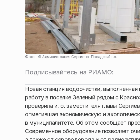
Фото - ©
Администрация Сергиево-Посадский г.о.
Подписывайтесь на РИАМО:
Новая станция водоочистки, выполненная
работу в поселке Зеленый рядом с Красно
проверила и. о. заместителя главы Сергие
отметившая экономическую и экологичес
в муниципалитете. Об этом сообщает пре
Современное оборудование позволяет очист
а также от сероводорода и от радиоактив