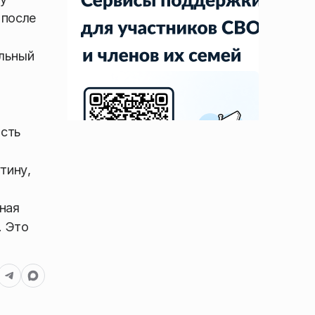
 после
ельный
асть
тину,
ная
. Это