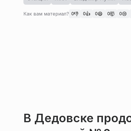
Как вам материал?
👎
👍
😄
🤯
😢
0
0
0
0
0
В Дедовске прод