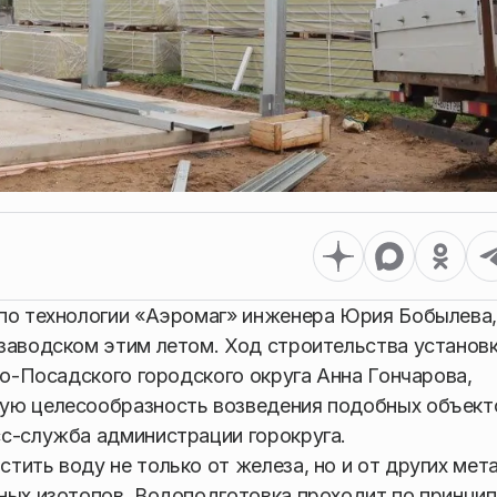
 по технологии «Аэромаг» инженера Юрия Бобылева,
заводском этим летом. Ход строительства установ
во-Посадского городского округа Анна Гончарова,
кую целесообразность возведения подобных объект
сс-служба администрации горокруга.
ить воду не только от железа, но и от других мет
ных изотопов. Водоподготовка проходит по принцип