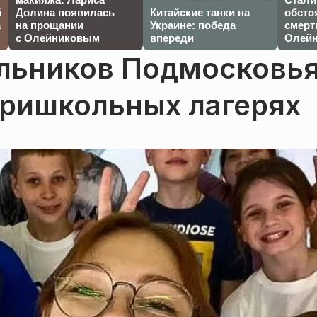
й
Долина появилась
Китайские танки на
обсто
а
на прощании
Украине: победа
смерт
с Олейниковым
впереди
Олейн
ольников Подмосковь
пришкольных лагерях