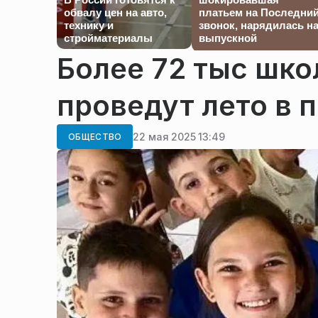
обвалу цен на авто,
платьем на Последни
технику и
звонок, нарядилась н
стройматериалы
выпускной
Более 72 тыс шк
проведут лето в 
22 мая 2025 13:49
ОБЩЕСТВО