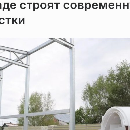
аде строят современ
стки