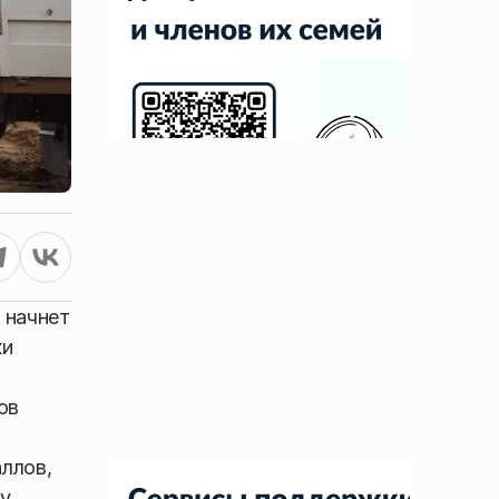
 начнет
ки
ов
аллов,
у