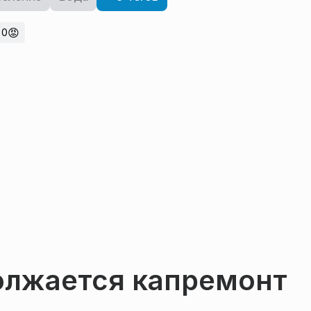
😡
0
олжается капремонт