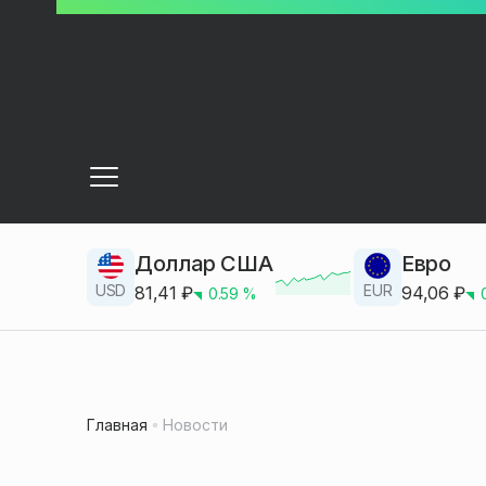
Доллар США
Евро
USD
EUR
81,41
₽
94,06
₽
0.59
%
Главная
Новости