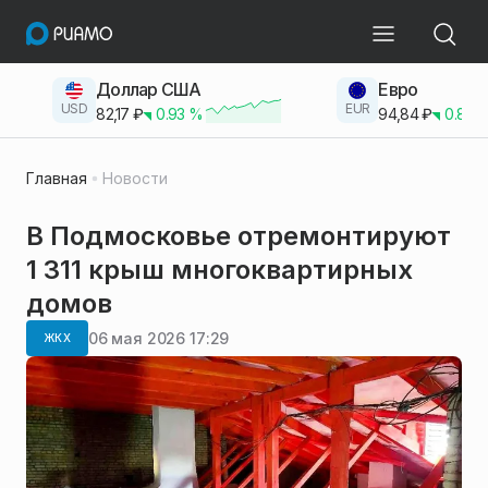
Доллар США
Евро
USD
EUR
82,17
₽
0.93
%
94,84
₽
0.83
Главная
Новости
В Подмосковье отремонтируют
1 311 крыш многоквартирных
домов
06 мая 2026 17:29
ЖКХ