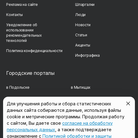
Реклама на сайте
Шпаргалки
Контакты
Люди
Уведомление об
Новости
использовании
Статьи
рекомендательных
технологий
Акценты
Политика конфиденциальности
Инфографика
Городские порталы
в Подольске
в Мытищах
в Реутове
в Балашихе
Для улучшения работы и сбора статистических
данных сайта собираются данные, используя файлы
в Сергиевом Посаде
в Люберцах
cookie и метрические программы. Продолжая работу
в Красногорске
в Королёве
с сайтом, Вы даете свое
согласие на обработку
персональных данных
, а также подтверждаете
в Домодедово
в Щёлково
ознакомление с
Политикой обработки и защиты