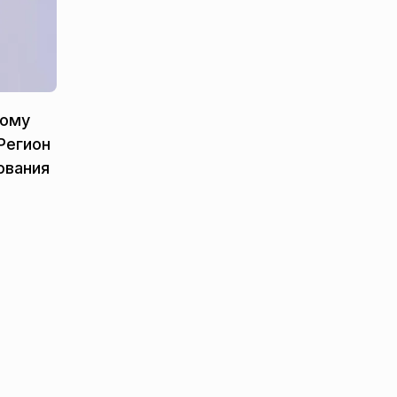
ному
Регион
ования