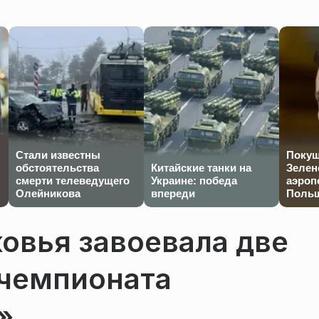
Стали известны
Покуш
обстоятельства
Китайские танки на
Зелен
смерти телеведущего
Украине: победа
аэроп
Олейникова
впереди
Польш
овья завоевала две
 чемпионата
»