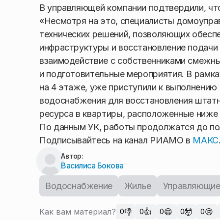
В управляющей компании подтвердили, что 
«Несмотря на это, специалисты домоупра
технических решений, позволяющих обесп
инфраструктуры и восстановление подачи
взаимодействие с собственниками смежн
и подготовительные мероприятия. В рамк
на 4 этаже, уже приступили к выполнению
водоснабжения для восстановления штатн
ресурса в квартиры, расположенные ниже 
По данным УК, работы продолжатся до по
Подписывайтесь на канал РИАМО в
МАКС
Автор:
Василиса Бокова
Водоснабжение
Жилье
Управляющие
Как вам материал?
👎
👍
😄
🤯
😢
0
0
0
0
0