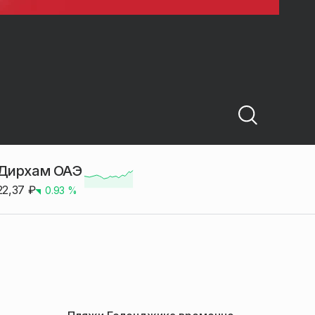
Дирхам ОАЭ
22,37
₽
0.93
%