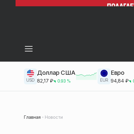
Доллар США
Евро
USD
EUR
82,17
₽
94,84
₽
0.93
%
Главная
Новости