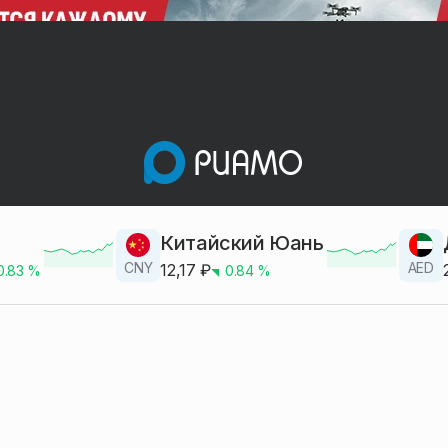
Китайский Юань
CNY
AED
12,17
₽
0.83
%
0.84
%