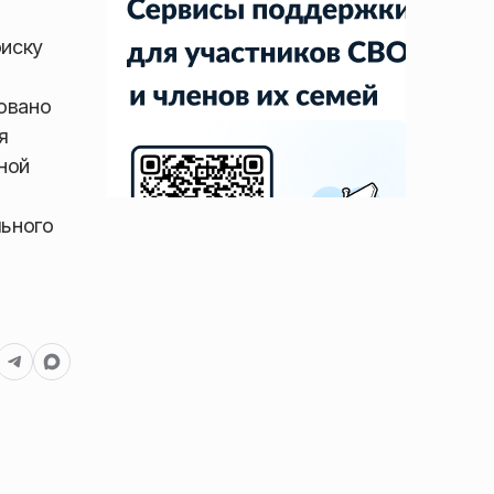
оиску
овано
я
ной
льного