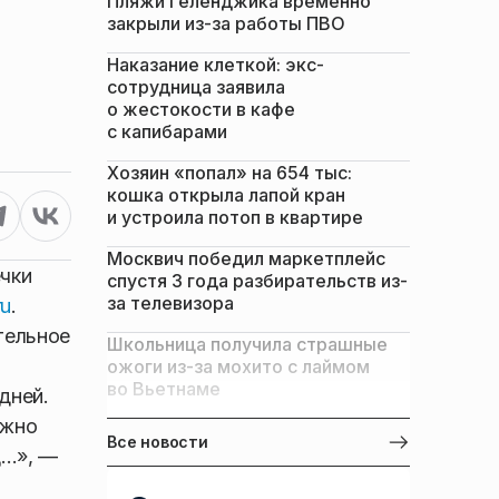
Пляжи Геленджика временно
закрыли из-за работы ПВО
Наказание клеткой: экс-
сотрудница заявила
о жестокости в кафе
с капибарами
Хозяин «попал» на 654 тыс:
кошка открыла лапой кран
и устроила потоп в квартире
Москвич победил маркетплейс
ечки
спустя 3 года разбирательств из-
за телевизора
ru
.
тельное
Школьница получила страшные
ожоги из-за мохито с лаймом
во Вьетнаме
дней.
ожно
Все новости
д…», —