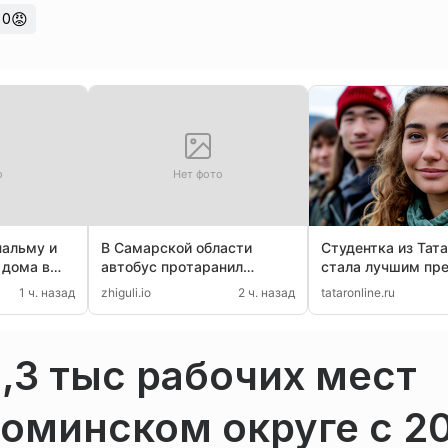
😡
0
о
Нет фото
пальму и
В Самарской области
Студентка из Тат
 дома в
автобус протаранил
стала лучшим пре
легковушку на повороте
секретарем пути
1 ч. назад
zhiguli.io
2 ч. назад
tataronline.ru
отряда на Камчат
1,3 тыс рабочих мест
оминском округе с 2