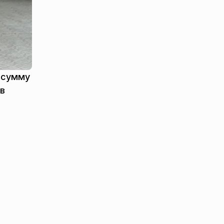
а сумму
 в