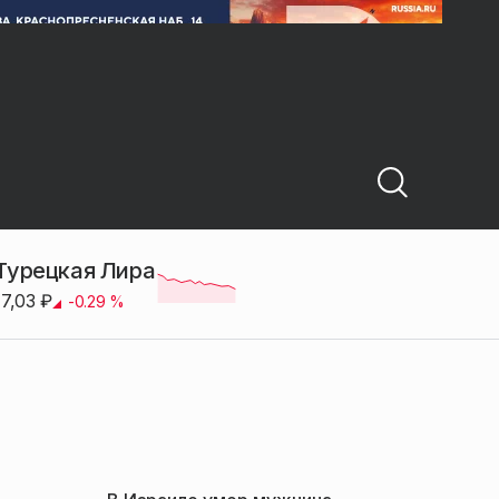
Турецкая Лира
17,03
₽
-0.29
%