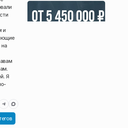
овали
ести
м и
ляющие
 на
лавам
ам.
й. Я
по-
тегов