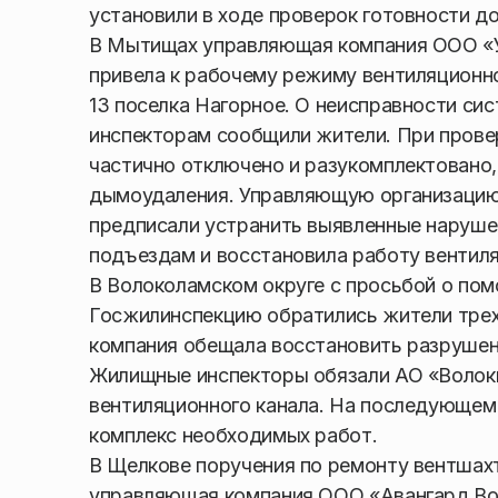
установили в ходе проверок готовности до
В Мытищах управляющая компания ООО «У
привела к рабочему режиму вентиляционн
13 поселка Нагорное. О неисправности с
инспекторам сообщили жители. При прове
частично отключено и разукомплектовано
дымоудаления. Управляющую организацию 
предписали устранить выявленные нарушен
подъездам и восстановила работу вентиля
В Волоколамском округе с просьбой о пом
Госжилинспекцию обратились жители трех
компания обещала восстановить разрушенн
Жилищные инспекторы обязали АО «Волокг
вентиляционного канала. На последующем
комплекс необходимых работ.
В Щелкове поручения по ремонту вентшах
управляющая компания ООО «Авангард Во