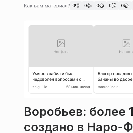
Как вам материал?
👎
👍
😄
🤯
😢
0
0
0
0
0
Нет фото
Нет фот
Умяров забил и был
Блогер посадил 
недоволен вопросами о
бананы во дворе
Соболеве
Нижнекамске
zhiguli.io
58 мин. назад
tataronline.ru
Воробьев: более 
создано в Наро-Ф