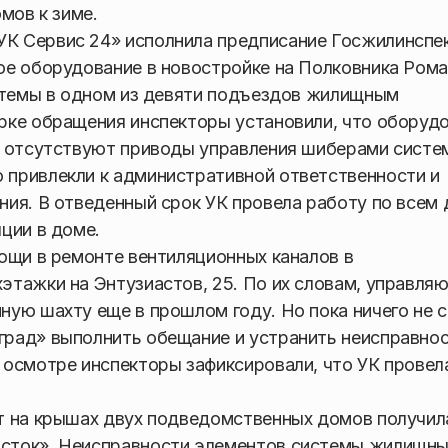
мов к зиме.
К Сервис 24» исполнила предписание Госжилинспек
ое оборудование в новостройке на Полковника Рома
истемы в одном из девяти подъездов жилищным
рке обращения инспекторы установили, что оборуд
, отсутствуют приводы управления шиберами систе
привлекли к административной ответственности и
ия. В отведенный срок УК провела работу по всем 
ции в доме.
ощи в ремонте вентиляционных каналов в
этажки на Энтузиастов, 25. По их словам, управля
ую шахту еще в прошлом году. Но пока ничего не с
рад» выполнить обещание и устранить неисправно
 осмотре инспекторы зафиксировали, что УК провел
т на крышах двух подведомственных домов получил
сток». Неисправности элементов системы жилищн