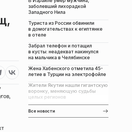
В Израиле умер мужчина,
заболевший лихорадкой
Западного Нила
щ,
Туриста из России обвинили
в домогательствах к египтянке
в отеле
Забрал телефон и потащил
в кусты: неадекват накинулся
на мальчика в Челябинске
Жена Хабенского отметила 45-
летие в Турции на электрофойле
Жители Якутии нашли гигантскую
у
воронку, меняющую судьбы
гов,
целых регионов
Все новости
хт