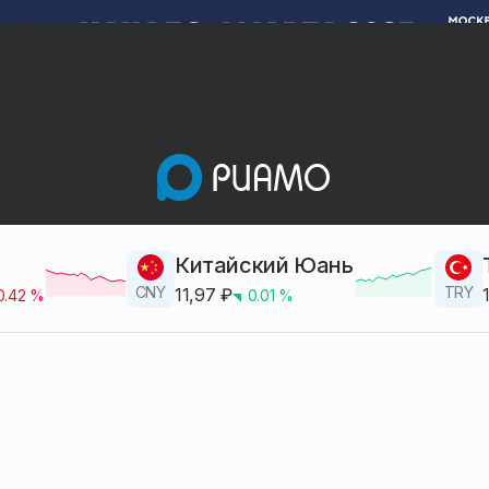
Китайский Юань
CNY
TRY
11,97
₽
0.42
%
0.01
%