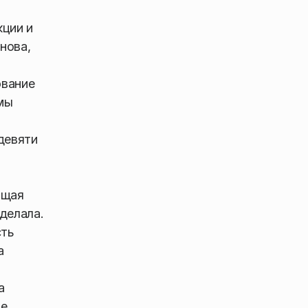
ции и
нова,
ование
мы
девяти
ющая
делала.
сть
а
а
ые