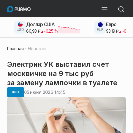
Доллар США
Евро
USD
EUR
80,93
₽
-0.25
%
93,19
₽
-0.42
Главная
Новости
Электрик УК выставил счет
москвичке на 9 тыс руб
за замену лампочки в туалете
05 июня 2026 14:45
ЖКХ