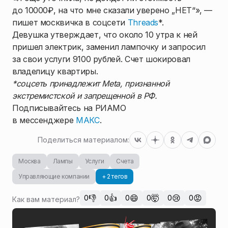
до 10000₽, на что мне сказали уверено „НЕТ“», —
пишет москвичка в соцсети
Threads
*.
Девушка утверждает, что около 10 утра к ней
пришел электрик, заменил лампочку и запросил
за свои услуги 9100 рублей. Счет шокировал
владелицу квартиры.
*соцсеть принадлежит Meta, признанной
экстремистской и запрещенной в РФ.
Подписывайтесь на РИАМО
в мессенджере
МАКС
.
Поделиться материалом:
Москва
Лампы
Услуги
Счета
Управляющие компании
+ 2 тегов
👎
👍
😄
🤯
😢
😡
0
0
0
0
0
0
Как вам материал?