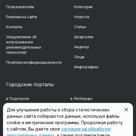
Пользователям
Категории
Реклама на сайте
Новости
Контакты
Статьи
Уведомление об
Шпаргалки
использовании
Акценты
рекомендательных
технологий
Люди
Политика конфиденциальности
Инфографика
Городские порталы
в Подольске
в Люберцах
в Мытищах
в Красногорске
Для улучшения работы и сбора статистических
данных сайта собираются данные, используя файлы
в Реутове
в Королёве
cookie и метрические программы. Продолжая работу
в Балашихе
в Домодедово
с сайтом, Вы даете свое
согласие на обработку
персональных данных
, а также подтверждаете