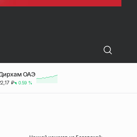
Дирхам ОАЭ
22,17
₽
0.59
%