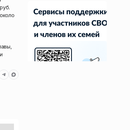
руб.
 около
лавы,
и