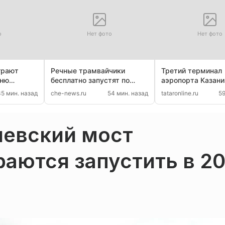
о
Нет фото
Нет фото
грают
Речные трамвайчики
Третий терминал
Дню
бесплатно запустят по
аэропорта Казани
в Сызрани
Вологде 8 и 9 августа
достроят к 30 ав
35 мин. назад
che-news.ru
54 мин. назад
tataronline.ru
59
чевский мост
аются запустить в 2