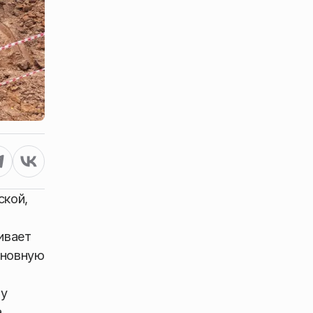
ской,
ивает
сновную
цу
а