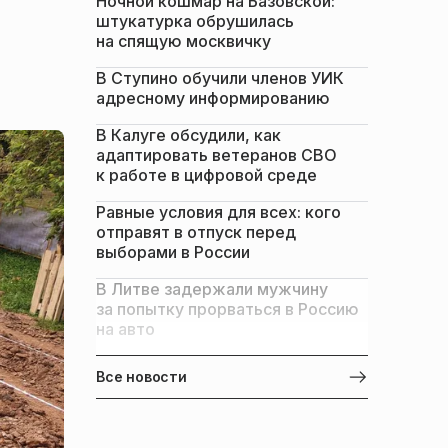
Ночной кошмар на Базовской:
штукатурка обрушилась
на спящую москвичку
В Ступино обучили членов УИК
адресному информированию
В Калуге обсудили, как
адаптировать ветеранов СВО
к работе в цифровой среде
Равные условия для всех: кого
отправят в отпуск перед
выборами в России
В Литве задержали мужчину
за попытку прорваться в Россию
на авто
Все новости