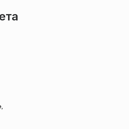
ета
е,