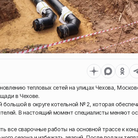
влению тепловых сетей на улицах Чехова, Москов
щади в Чехове.
й большой в округе котельной № 2, которая обеспеч
жителей. В настоящий момент специалисты меняют о
ь все сварочные работы на основной трассе к кон
ьного сезона и избежать аварий. После подачи тепл