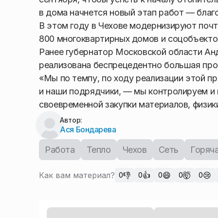
в дома начнется новый этап работ — благ
В этом году в Чехове модернизируют поч
800 многоквартирных домов и соцобъекто
Ранее губернатор Московской области Ан
реализована беспрецедентно большая про
«Мы по темпу, по ходу реализации этой пр
и наши подрядчики, — мы контролируем и их
своевременной закупки материалов, физик
Автор:
Ася Бондарева
Работа
Тепло
Чехов
Сеть
Горяч
Как вам материал?
👎
👍
😄
🤯
😢
0
0
0
0
0