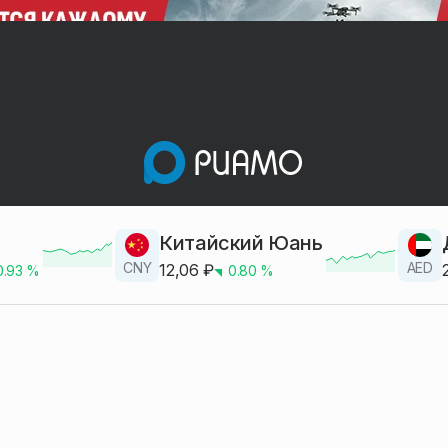
Китайский Юань
CNY
AED
12,06
₽
0.93
%
0.80
%