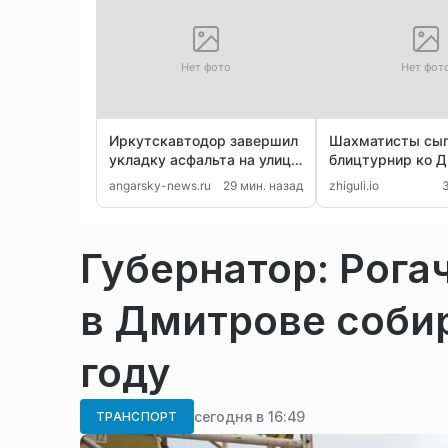
Нет фото
Нет фот
Иркутскавтодор завершил
Шахматисты сы
укладку асфальта на улице
блицтурнир ко 
Ленина
физкультурника 
angarsky-news.ru
29 мин. назад
zhiguli.io
Губернатор: Рога
в Дмитрове собир
году
сегодня в 16:49
ТРАНСПОРТ