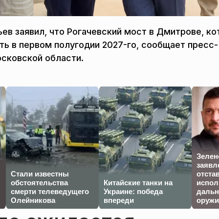
ев заявил, что Рогачевский мост в Дмитрове, к
ать в первом полугодии 2027-го, сообщает пресс-
осковской области.
Зелен
заявл
Стали известны
отста
обстоятельства
Китайские танки на
испол
смерти телеведущего
Украине: победа
дальн
Олейникова
впереди
оружи