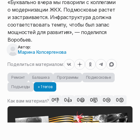
«Буквально вчера мы говорили с коллегами
о модернизации ЖКХ. Подмосковье растет
и застраивается. Инфраструктура должна
соответствовать темпу, чтобы был запас
мощностей для развития», — поделился
Воробьев.
Автор:
Марина Копсергенова
Поделиться материалом:
Ремонт
Балашиха
Программы
Подмосковье
Подъезды
+ 1 тегов
👎
👍
😄
🤯
😢
😡
0
0
0
0
0
0
Как вам материал?