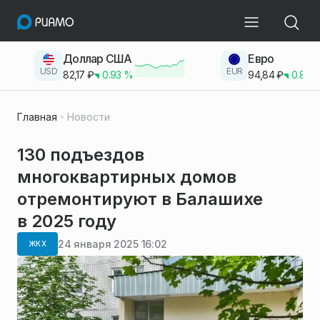
Доллар США
Евро
USD
EUR
82,17
₽
0.93
%
94,84
₽
0.83
Главная
Новости
130 подъездов
многоквартирных домов
отремонтируют в Балашихе
в 2025 году
24 января 2025 16:02
ЖКХ