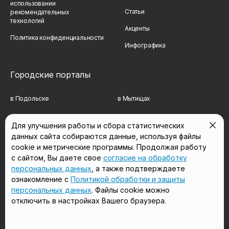
использовании
Статьи
рекомендательных
технологий
Акценты
Политика конфиденциальности
Инфографика
Городские порталы
в Подольске
в Мытищах
в Реутове
в Балашихе
Для улучшения работы и сбора статистических
данных сайта собираются данные, используя файлы
в Сергиевом Посаде
в Люберцах
cookie и метрические программы. Продолжая работу
в Красногорске
в Королёве
с сайтом, Вы даете свое
согласие на обработку
персональных данных
, а также подтверждаете
в Домодедово
в Щёлково
ознакомление с
Политикой обработки и защиты
персональных данных
. Файлы cookie можно
отключить в настройках Вашего браузера.
Мы в соцсетях