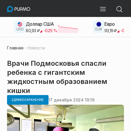
Доллар США
Евро
USD
EUR
80,93
₽
-0.25
%
93,19
₽
-0.42
Главная
Новости
Врачи Подмосковья спасли
ребенка с гигантским
жидкостным образованием
кишки
17 декабря 2024 19:19
ЗДРАВООХРАНЕНИЕ