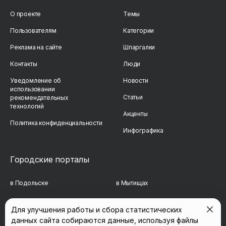
О проекте
Темы
Пользователям
Категории
Реклама на сайте
Шпаргалки
Контакты
Люди
Уведомление об
Новости
использовании
Статьи
рекомендательных
технологий
Акценты
Политика конфиденциальности
Инфографика
Городские порталы
в Подольске
в Мытищах
в Реутове
в Балашихе
Для улучшения работы и сбора статистических
данных сайта собираются данные, используя файлы
в Сергиевом Посаде
в Люберцах