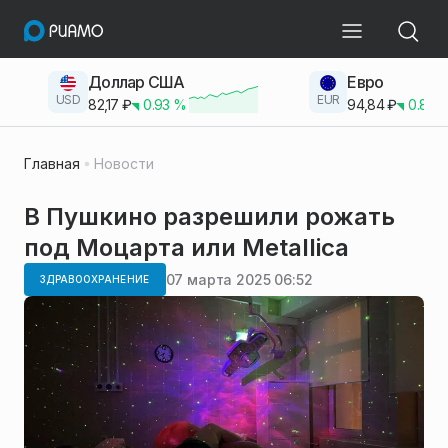
Доллар США
Евро
USD
EUR
82,17
₽
0.93
%
94,84
₽
0.83
Главная
Новости
В Пушкино разрешили рожать
под Моцарта или Metallica
07 марта 2025 06:52
ЗДРАВООХРАНЕНИЕ