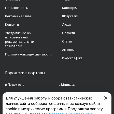
Пользователям
Категории
Реклама на сайте
Шпаргалки
Контакты
Люди
Уведомление об
Новости
использовании
Статьи
рекомендательных
технологий
Акценты
Политика конфиденциальности
Инфографика
Городские порталы
в Подольске
в Мытищах
в Реутове
в Балашихе
Для улучшения работы и сбора статистических
данных сайта собираются данные, используя файлы
в Сергиевом Посаде
в Люберцах
cookie и метрические программы. Продолжая работу
в Красногорске
в Королёве