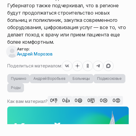
Губернатор также подчеркивал, что в регионе
будут продолжаться строительство новых
больниц и поликлиник, закупка современного
оборудования, цифровизация услуг — все то, что
делает поход к врачу или прием пациента еще
более комфортным.
Автор:
Андрей Морозов
Поделиться материалом:
Пушкино
Андрей Воробьев
Больницы
Подмосковье
Роды
👎
👍
😄
🤯
😢
😡
0
0
0
0
0
0
Как вам материал?