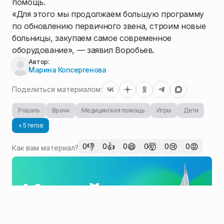
помощь.
«Для этого мы продолжаем большую программу
по обновлению первичного звена, строим новые
больницы, закупаем самое современное
оборудование», — заявил Воробьев.
Автор:
Марина Копсергенова
Поделиться материалом:
Рошаль
Врачи
Медицинская помощь
Игры
Дети
+ 5 тегов
👎
👍
😄
🤯
😢
😡
0
0
0
0
0
0
Как вам материал?