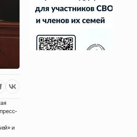
кая
 пресс-
чей» и