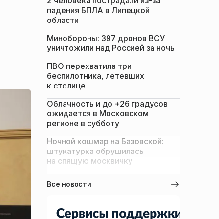
2 человека пострадали из-за
падения БПЛА в Липецкой
области
Минобороны: 397 дронов ВСУ
уничтожили над Россией за ночь
ПВО перехватила три
беспилотника, летевших
к столице
Облачность и до +26 градусов
ожидается в Московском
регионе в субботу
Ночной кошмар на Базовской:
штукатурка обрушилась
на спящую москвичку
Все новости