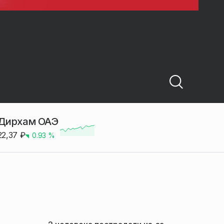
Дирхам ОАЭ
22,37
₽
0.93
%