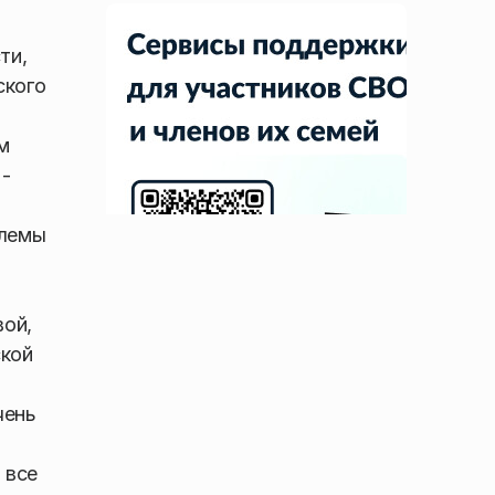
ти,
ского
м
-
блемы
вой,
ской
чень
 все