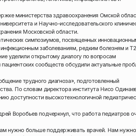
ержке министерства здравоохранения Омской облас
ниверситета и Научно-исследовательского клиниче
хранения Московской области.
атических симпозиумов, посвященных инновационны
 инфекционным заболеваниям, редким болезням и Т2
ние уделили открытому диалогу по вопросам
и пациентских сообществ обсудили актуальные про
бщение трудного диагноза», подготовленный
ства. По словам директора института Нисо Одинае
нию доступности высокотехнологичной педиатриче
рей Воробьев подчеркнул, что работа педиатров о
нам нужно больше поддерживать врачей. Нам нужно