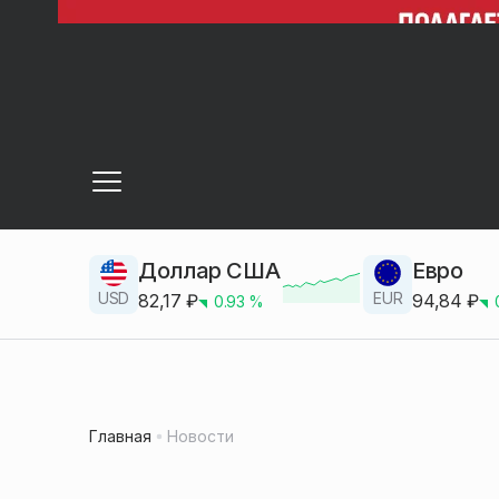
Доллар США
Евро
USD
EUR
82,17
₽
94,84
₽
0.93
%
Главная
Новости