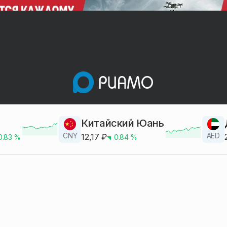
Китайский Юань
CNY
AED
12,17
₽
0.83
%
0.84
%