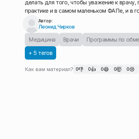
делать для того, чтобы уважение к врачу,
практике и в самом маленьком ФАПе, и в г
Автор:
Леонид Чирков
Медицина
Врачи
Программы по обм
+ 5 тегов
Как вам материал?
👎
👍
😄
🤯
😢
0
0
0
0
0