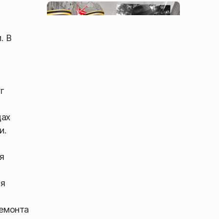
. В
г
цах
и.
я
ся
ремонта