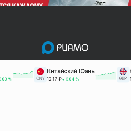
Китайский Юань
CNY
GBP
12,17
₽
0.83
%
0.84
%