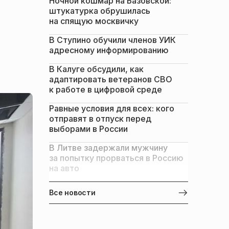
Ночной кошмар на Базовской:
штукатурка обрушилась
на спящую москвичку
В Ступино обучили членов УИК
адресному информированию
В Калуге обсудили, как
адаптировать ветеранов СВО
к работе в цифровой среде
Равные условия для всех: кого
отправят в отпуск перед
выборами в России
В Литве задержали мужчину
за попытку прорваться в Россию
на авто
Все новости