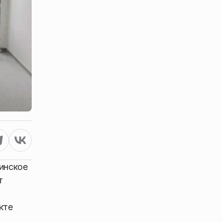
инское
т
кте