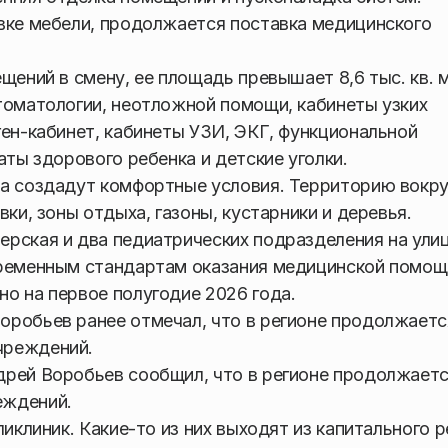
вке мебели, продолжается поставка медицинского
щений в смену, ее площадь превышает 8,6 тыс. кв. м
томатологии, неотложной помощи, кабинеты узких
ген-кабинет, кабинеты УЗИ, ЭКГ, функциональной
аты здорового ребенка и детские уголки.
ла создадут комфортные условия. Территорию вокру
ки, зоны отдыха, газоны, кустарники и деревья.
рская и два педиатрических подразделения на ули
временным стандартам оказания медицинской помощ
о на первое полугодие 2026 года.
оробьев ранее отмечал, что в регионе продолжаетс
чреждений.
дрей Воробьев сообщил, что в регионе продолжает
еждений.
ликлиник. Какие-то из них выходят из капитального 