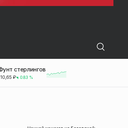
Фунт стерлингов
110,65
₽
0.83
%