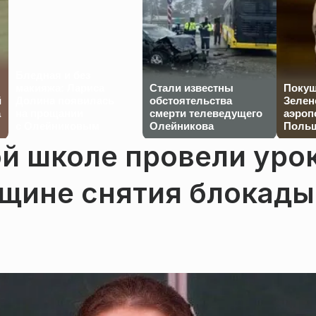
Бледная и без
макияжа: Лариса
Стали известны
Покуш
й
Долина появилась
обстоятельства
Зелен
а
на прощании
смерти телеведущего
аэроп
с Олейниковым
Олейникова
Польш
й школе провели уро
вщине снятия блокады