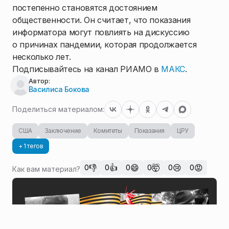
постепенно становятся достоянием
общественности. Он считает, что показания
информатора могут повлиять на дискуссию
о причинах пандемии, которая продолжается
несколько лет.
Подписывайтесь на канал РИАМО в
МАКС
.
Автор:
Василиса Бокова
Поделиться материалом:
США
Заключение
Комитеты
Показания
ЦРУ
+ 1 тегов
👎
👍
😄
🤯
😢
😡
0
0
0
0
0
0
Как вам материал?