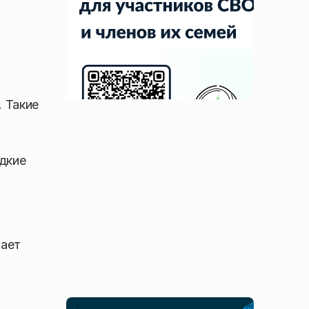
. Такие
дкие
вает