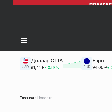
Доллар США
Евро
USD
EUR
81,41
₽
94,06
₽
0.59
%
Главная
Новости