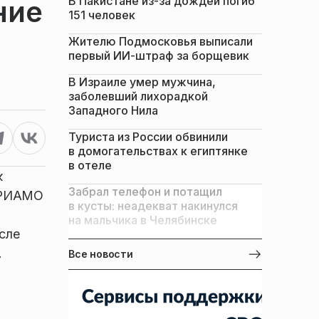
В Пакистане из-за дождей погиб
ние
151 человек
Жителю Подмосковья выписали
первый ИИ-штраф за борщевик
В Израиле умер мужчина,
заболевший лихорадкой
Западного Нила
Туриста из России обвинили
в домогательствах к египтянке
в отеле
к
Забрал телефон и потащил
м РИАМО
в кусты: неадекват накинулся
на мальчика в Челябинске
осле
.
Все новости