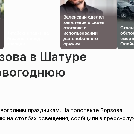
Зеленский сделал
заявление о своей
отставке и
Стали
Китайские танки на
использовании
обсто
Украине: победа
дальнобойного
смерт
впереди
оружия
Олейн
зова в Шатуре
овогоднюю
овогодним праздникам. На проспекте Борзова
ю на столбах освещения, сообщили в пресс-слу