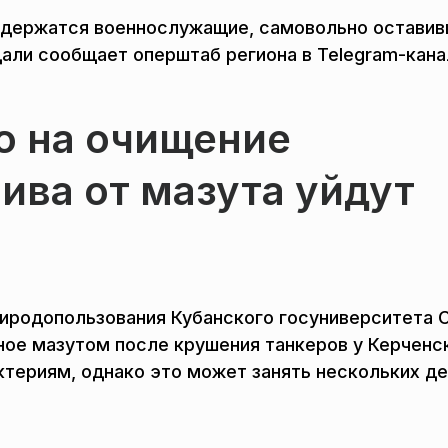
 содержатся военнослужащие, самовольно остави
дали сообщает оперштаб региона в Telegram-кана
то на очищение
ива от мазута уйдут
иродопользования Кубанского госуниверситета 
нное мазутом после крушения танкеров у Керченс
ктериям, однако это может занять нескольких д