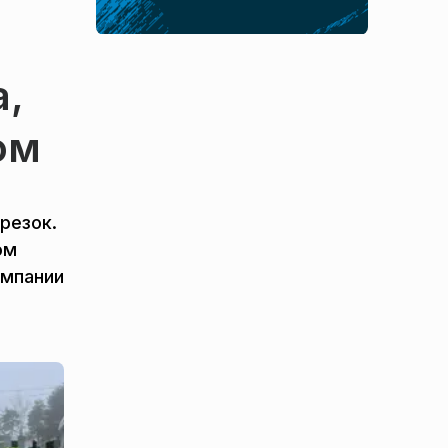
а,
ом
резок.
ом
омпании