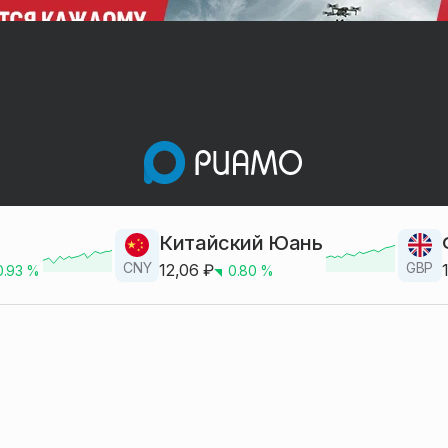
Китайский Юань
CNY
GBP
12,06
₽
0.93
%
0.80
%