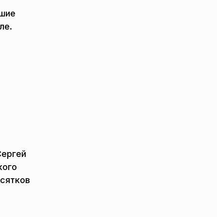
вшие
ле.
Сергей
кого
есятков