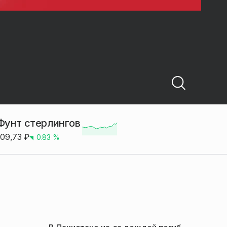
Фунт стерлингов
109,73
₽
0.83
%