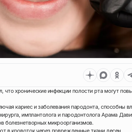
, что хронические инфекции полости рта могут пов
лючая кариес и заболевания пародонта, способны в
-хирурга, имплантолога и пародонтолога Арама Дави
ов болезнетворных микроорганизмов.
ют в кровоток через поврежденные ткани десен