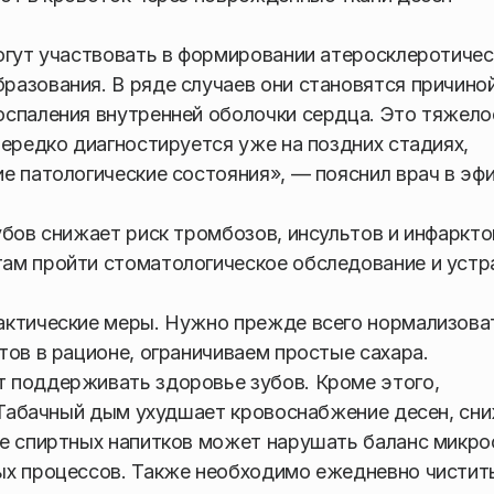
огут участвовать в формировании атеросклеротичес
азования. В ряде случаев они становятся причино
оспаления внутренней оболочки сердца. Это тяжело
нередко диагностируется уже на поздних стадиях,
е патологические состояния», — пояснил врач в эф
убов снижает риск тромбозов, инсультов и инфаркто
ам пройти стоматологическое обследование и устр
актические меры. Нужно прежде всего нормализова
тов в рационе, ограничиваем простые сахара.
 поддерживать здоровье зубов. Кроме этого,
. Табачный дым ухудшает кровоснабжение десен, сн
ие спиртных напитков может нарушать баланс микр
ых процессов. Также необходимо ежедневно чистить