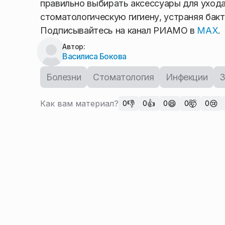
правильно выбирать аксессуары для ухода
стоматологическую гигиену, устраняя бак
Подписывайтесь на канал РИАМО в
MAX
.
Автор:
Василиса Бокова
Болезни
Стоматология
Инфекции
З
Как вам материал?
👎
👍
😄
🤯
😢
0
0
0
0
0