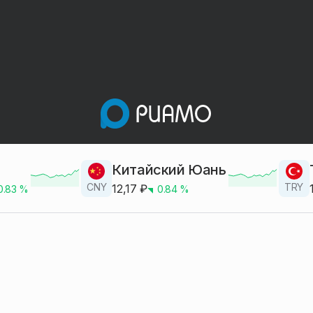
Китайский Юань
CNY
TRY
12,17
₽
0.83
%
0.84
%