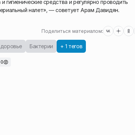
 и гигиенические средства и регулярно проводить
териальный налет», — советует Арам Давидян.
Поделиться материалом:
доровье
Бактерии
+ 1 тегов
😡
0