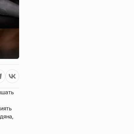
ышать
лиять
дяна,