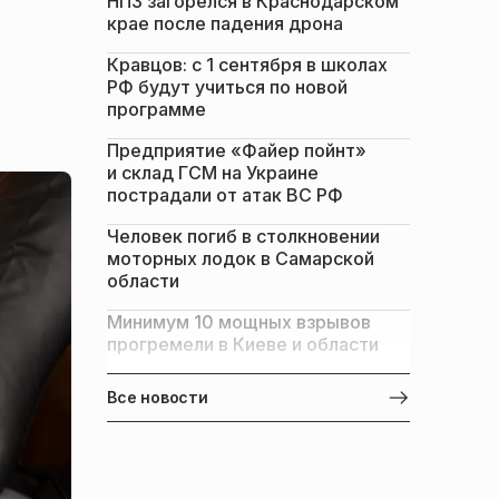
НПЗ загорелся в Краснодарском
крае после падения дрона
Кравцов: с 1 сентября в школах
РФ будут учиться по новой
программе
Предприятие «Файер пойнт»
и склад ГСМ на Украине
пострадали от атак ВС РФ
Человек погиб в столкновении
моторных лодок в Самарской
области
Минимум 10 мощных взрывов
прогремели в Киеве и области
Все новости