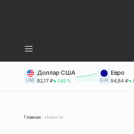
Доллар США
Евро
USD
EUR
82,17
₽
94,84
₽
0.93
%
Главная
Новости