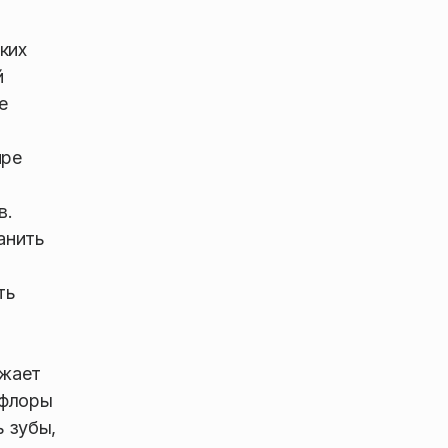
ких
й
е
ире
в.
анить
ть
ижает
офлоры
 зубы,