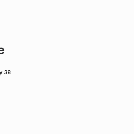
е
у 38