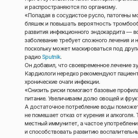
и распространяются по организму.
«Попадая в сосудистое русло, патогены м
бляшек и повышать вероятность тромбообр
развития инфекционного эндокардита — в
заболевание требует сложного лечения и 
поскольку может маскироваться под други
радио
Sputnik
.
Он добавил, что своевременное лечение з
Кардиологи нередко рекомендуют пациент
хронические очаги инфекции.
«Снизить риски помогают базовые профил
питание. Увеличиваем долю овощей и фрук
А достаточное потребление воды поможет
не помешает отказ от курения и алкоголя
местный иммунитет, а частое употреблен
и способствовать развитию воспалительн