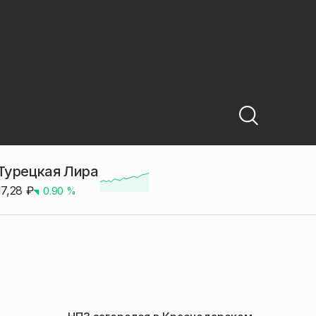
Турецкая Лира
17,28
₽
0.90
%