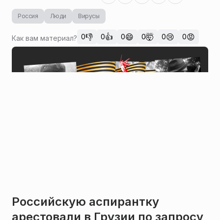
Россия
Люди
Вирусы
👎
👍
😄
🤯
😢
😡
0
0
0
0
0
0
Как вам материал?
Российскую аспирантку
арестовали в Грузии по запросу