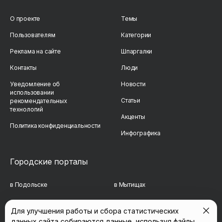
О проекте
Темы
Пользователям
Категории
Реклама на сайте
Шпаргалки
Контакты
Люди
Уведомление об
Новости
использовании
Статьи
рекомендательных
технологий
Акценты
Политика конфиденциальности
Инфографика
Городские порталы
в Подольске
в Мытищах
в Реутове
в Балашихе
Для улучшения работы и сбора статистических
данных сайта собираются данные, используя файлы
в Сергиевом Посаде
в Люберцах