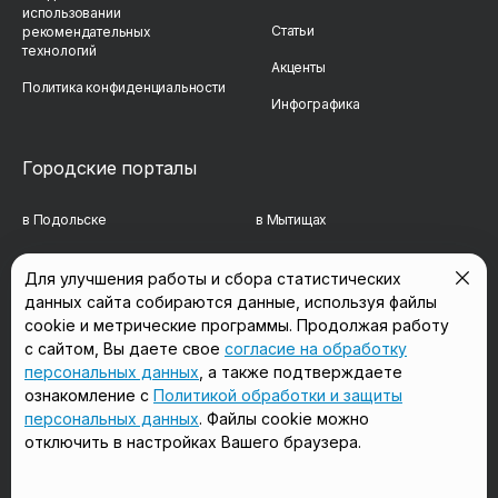
использовании
Статьи
рекомендательных
технологий
Акценты
Политика конфиденциальности
Инфографика
Городские порталы
в Подольске
в Мытищах
в Реутове
в Балашихе
Для улучшения работы и сбора статистических
данных сайта собираются данные, используя файлы
в Сергиевом Посаде
в Люберцах
cookie и метрические программы. Продолжая работу
в Красногорске
в Королёве
с сайтом, Вы даете свое
согласие на обработку
персональных данных
, а также подтверждаете
в Домодедово
в Щёлково
ознакомление с
Политикой обработки и защиты
персональных данных
. Файлы cookie можно
отключить в настройках Вашего браузера.
Мы в соцсетях