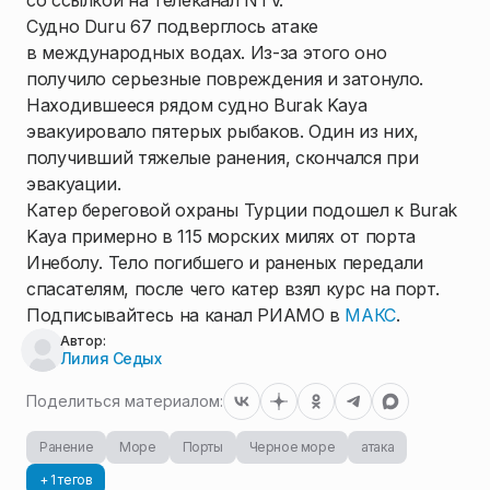
со ссылкой на телеканал NTV.
Судно Duru 67 подверглось атаке
в международных водах. Из-за этого оно
получило серьезные повреждения и затонуло.
Находившееся рядом судно Burak Kaya
эвакуировало пятерых рыбаков. Один из них,
получивший тяжелые ранения, скончался при
эвакуации.
Катер береговой охраны Турции подошел к Burak
Kaya примерно в 115 морских милях от порта
Инеболу. Тело погибшего и раненых передали
спасателям, после чего катер взял курс на порт.
Подписывайтесь на канал РИАМО в
МАКС
.
Автор:
Лилия Седых
Поделиться материалом:
Ранение
Море
Порты
Черное море
атака
+ 1 тегов