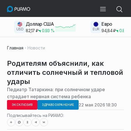
Доллар США
Евро
USD
EUR
82,17
₽
0.93
%
94,84
₽
0.83
Главная
Новости
Родителям объяснили, как
отличить солнечный и тепловой
удары
Педиатр Татаркина: при солнечном ударе
страдает нервная система ребенка
22 мая 2026 18:30
ЭКСКЛЮЗИВ
ЗДРАВООХРАНЕНИЕ
Подписывайтесь на РИАМО: