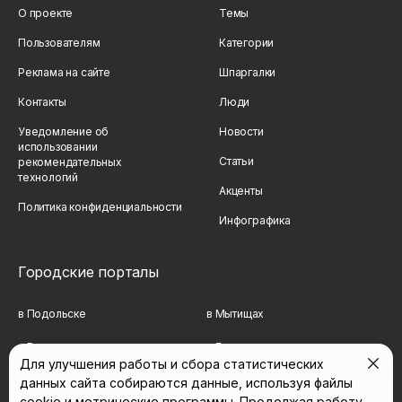
О проекте
Темы
Пользователям
Категории
Реклама на сайте
Шпаргалки
Контакты
Люди
Уведомление об
Новости
использовании
Статьи
рекомендательных
технологий
Акценты
Политика конфиденциальности
Инфографика
Городские порталы
в Подольске
в Мытищах
в Реутове
в Балашихе
Для улучшения работы и сбора статистических
в Сергиевом Посаде
в Люберцах
данных сайта собираются данные, используя файлы
cookie и метрические программы. Продолжая работу