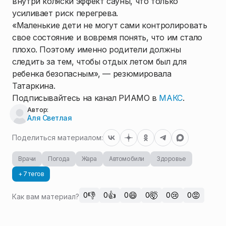
внутри коляски эффект сауны, что только
усиливает риск перегрева.
«Маленькие дети не могут сами контролировать
свое состояние и вовремя понять, что им стало
плохо. Поэтому именно родители должны
следить за тем, чтобы отдых летом был для
ребенка безопасным», — резюмировала
Татаркина.
Подписывайтесь на канал РИАМО в
МАКС
.
Автор:
Аля Светлая
Поделиться материалом:
Врачи
Погода
Жара
Автомобили
Здоровье
+ 7 тегов
👎
👍
😄
🤯
😢
😡
0
0
0
0
0
0
Как вам материал?